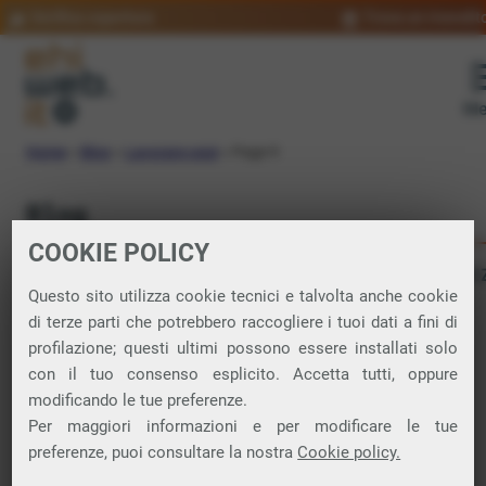
Verifica copertura
Trova un rivendit
Me
Home
»
Blog
»
Lavorare oggi
»
Page 9
Blog
COOKIE POLICY
LAVORARE OGGI
PRODOTTI E SERVI
Parliamo di
Questo sito utilizza cookie tecnici e talvolta anche cookie
SCELTI PER TE
STORIE DI EHIWEB
di terze parti che potrebbero raccogliere i tuoi dati a fini di
TECNOLOGIA E CULTURA DIGITALE
profilazione; questi ultimi possono essere installati solo
con il tuo consenso esplicito. Accetta tutti, oppure
modificando le tue preferenze.
Per maggiori informazioni e per modificare le tue
Lavorare oggi
preferenze, puoi consultare la nostra
Cookie policy.