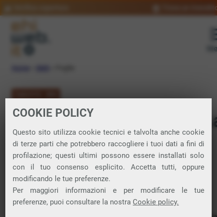
Verifica copertura
Trova un rivendit
Me
Home
»
SMS
»
Puglia
TARIFFE SMS
COOKIE POLICY
Invio SMS in Pugli
Questo sito utilizza cookie tecnici e talvolta anche cookie
di terze parti che potrebbero raccogliere i tuoi dati a fini di
Invia i tuoi messaggi in Puglia con la
profilazione; questi ultimi possono essere installati solo
con il tuo consenso esplicito. Accetta tutti, oppure
piattaforma BeSMS, è semplice e
modificando le tue preferenze.
conveniente.
Per maggiori informazioni e per modificare le tue
preferenze, puoi consultare la nostra
Cookie policy.
Con gli SMS via web puoi contattare
migliaia di pers