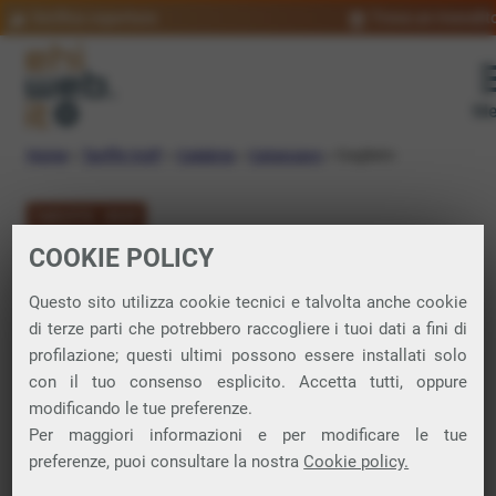
Verifica copertura
Trova un rivendit
Me
Home
»
Tariffe VoIP
»
Calabria
»
Catanzaro
»
Gagliato
TARIFFE VOIP
COOKIE POLICY
VoIP Gagliato
Questo sito utilizza cookie tecnici e talvolta anche cookie
di terze parti che potrebbero raccogliere i tuoi dati a fini di
Telefonia VoIP Gagliato (Catanzaro):
profilazione; questi ultimi possono essere installati solo
con il tuo consenso esplicito. Accetta tutti, oppure
chiama qualsiasi numero di telefono e
modificando le tue preferenze.
risparmia con VivaVox.
Per maggiori informazioni e per modificare le tue
preferenze, puoi consultare la nostra
Cookie policy.
VivaVox è il nostro servizio di telefonia VoIP che