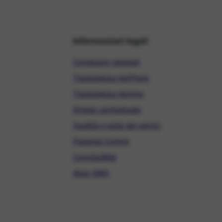
Informazioni legali
Condizioni generali
Trasparenza tariffaria
Trasparenza tecnica
Sintesi contrattuale
Qualità e carta dei servizi
Parental Control
ConciliaWeb
Alias SMS