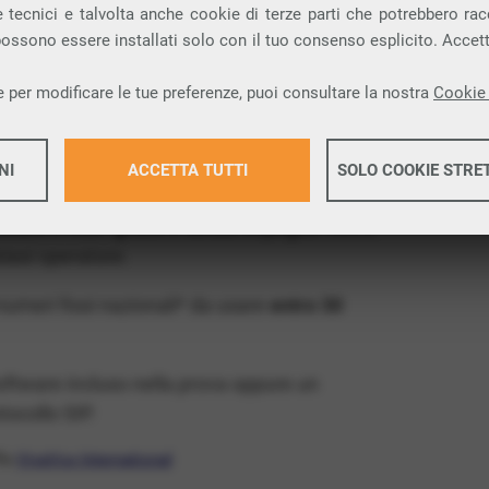
 tecnici e talvolta anche cookie di terze parti che potrebbero racco
ia VoIP che permette di
telefonare via
 possono essere installati solo con il tuo consenso esplicito. Accet
 per modificare le tue preferenze, puoi consultare la nostra
Cookie 
provincia di Catanzaro e nella tua città: Santa
NI
ACCETTA TUTTI
SOLO COOKIE STRE
x Free
, un numero telefonico gratis della tua
ovare il VoIP gratis e senza impegno
: basta
Maggiori 
siasi operatore.
 numeri fissi nazionali* da usare
entro 30
Maggiori 
software incluso nella prova oppure un
ocollo SIP.
ffa
VivaVox International