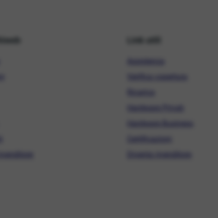
hiweb
Link utili
Assistenza
ni
Verifica copertura
Ricarica
Hardware Privati
Hardware Business
i
Certificazioni
ivenditore
Diventa rivenditore