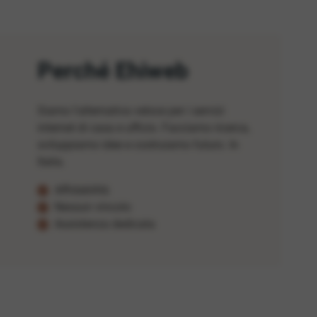
Perché Ehiweb
Siamo l'alternativa veloce per i servizi
internet di casa e ufficio. Facciamo ricerca,
sviluppiamo idee e costruiamo futuro. In
Italia.
Affidabilità
Nessun vincolo
Assistenza dedicata