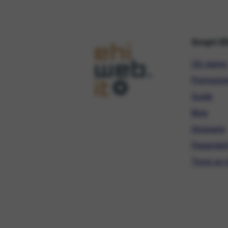
Scopri E
Chi siamo
Promozio
Guide
Blog
Glossario
Pagament
Trova un r