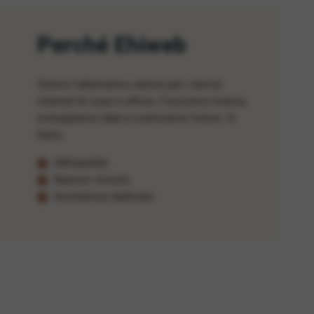
Perché Ehiweb
Siamo l'alternativa veloce per i servizi
internet di casa e ufficio. Facciamo ricerca,
sviluppiamo idee e costruiamo futuro. In
Italia.
Affidabilità
Nessun vincolo
Assistenza dedicata