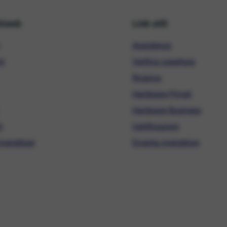
hiweb
Link utili
Assistenza
ni
Verifica copertura
Ricarica
Hardware Privati
Hardware Business
i
Certificazioni
ivenditore
Diventa rivenditore