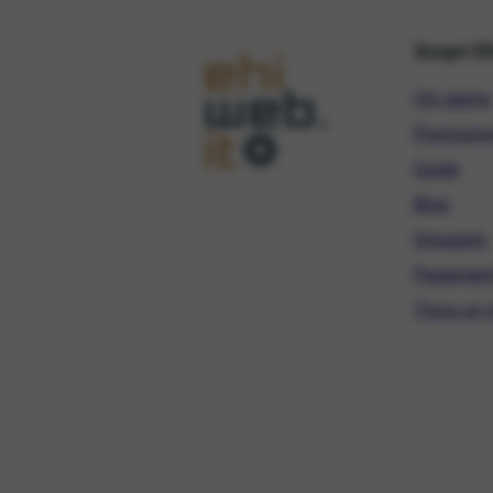
Scopri E
Chi siamo
Promozio
Guide
Blog
Glossario
Pagament
Trova un r