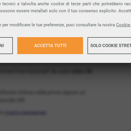
ia VoIP che permette di
telefonare via
 tecnici e talvolta anche cookie di terze parti che potrebbero racco
 possono essere installati solo con il tuo consenso esplicito. Accet
provincia di Cosenza e nella tua città:
 per modificare le tue preferenze, puoi consultare la nostra
Cookie 
x Free
, un numero telefonico gratis della tua
NI
ACCETTA TUTTI
SOLO COOKIE STRE
il VoIP gratis e senza impegno
: basta avere
operatore.
Maggiori 
 numeri fissi nazionali* da usare
entro 30
Maggiori 
software incluso nella prova oppure un
ocollo SIP.
ffa
VivaVox International