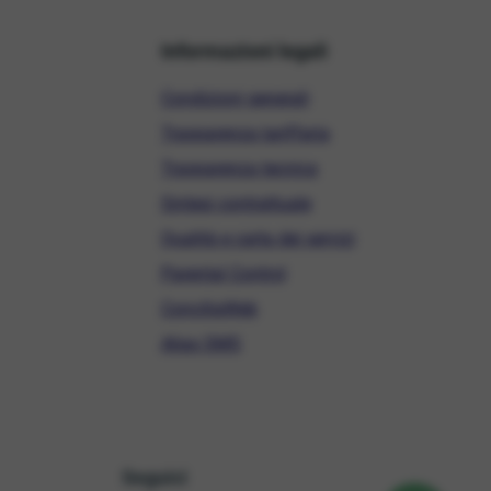
Informazioni legali
Condizioni generali
Trasparenza tariffaria
Trasparenza tecnica
Sintesi contrattuale
Qualità e carta dei servizi
Parental Control
ConciliaWeb
Alias SMS
Seguici