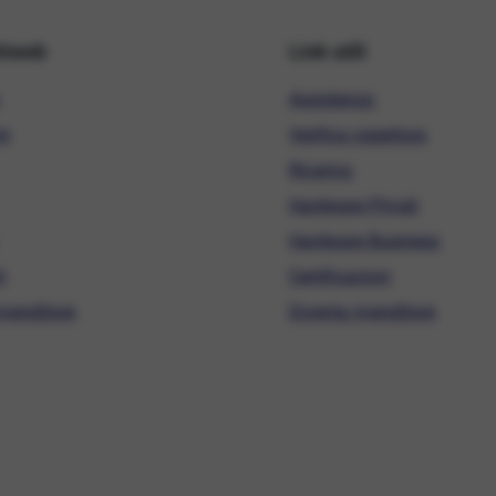
hiweb
Link utili
Assistenza
ni
Verifica copertura
Ricarica
Hardware Privati
Hardware Business
i
Certificazioni
ivenditore
Diventa rivenditore