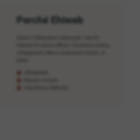
Perché Ehiweb
Siamo l'alternativa veloce per i servizi
internet di casa e ufficio. Facciamo ricerca,
sviluppiamo idee e costruiamo futuro. In
Italia.
Affidabilità
Nessun vincolo
Assistenza dedicata