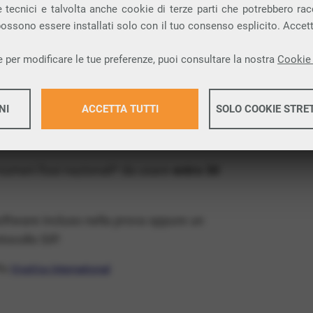
ia VoIP che permette di
telefonare via
 tecnici e talvolta anche cookie di terze parti che potrebbero racco
 possono essere installati solo con il tuo consenso esplicito. Accet
rovincia di Vibo Valentia e nella tua città:
 per modificare le tue preferenze, puoi consultare la nostra
Cookie 
x Free
, un numero telefonico gratis della tua
NI
ACCETTA TUTTI
SOLO COOKIE STRE
tis e senza impegno
: basta avere una linea
Maggiori 
 numeri fissi nazionali* da usare
entro 30
Maggiori 
software incluso nella prova oppure un
ocollo SIP.
ffa
VivaVox International