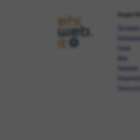
Scopri E
Chi siamo
Promozio
Guide
Blog
Glossario
Pagament
Trova un r