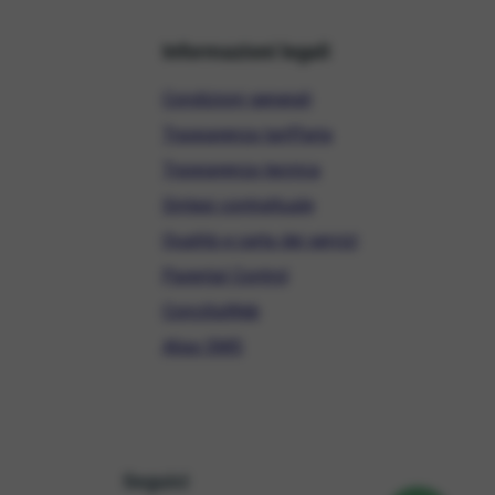
Informazioni legali
Condizioni generali
Trasparenza tariffaria
Trasparenza tecnica
Sintesi contrattuale
Qualità e carta dei servizi
Parental Control
ConciliaWeb
Alias SMS
Seguici