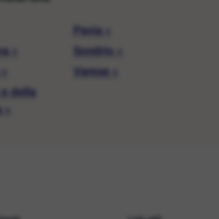
Pavia »
a »
Sondrio »
 »
Varese »
e della
a »