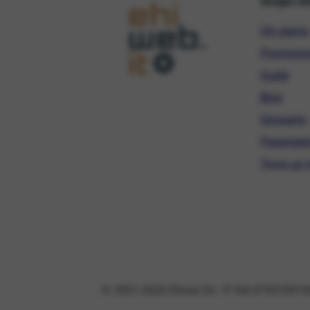
Scopri E
Chi siamo
Promozio
Guide
Blog
Glossario
Pagament
Trova un r
© 2001-2026 Ehinet Srl - P. IVA 079310910