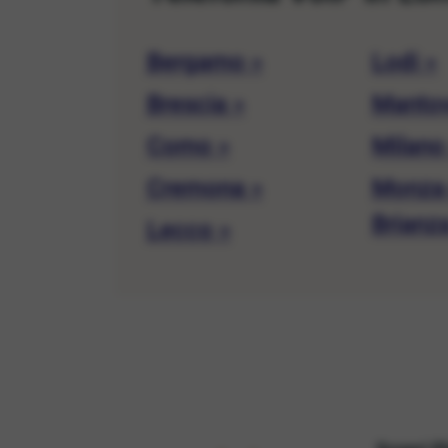
Bergamo »
Lodi »
Brescia »
Mantov
Como »
Milano
Cremona »
Monza 
Brianz
Lecco »