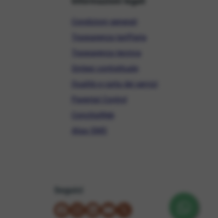
Informazioni legali
Condizioni generali
Trasparenza tariffaria
Trasparenza tecnica
Sintesi contrattuale
Qualità e carta dei servizi
Parental Control
ConciliaWeb
Alias SMS
Seguici
su Facebook
su Instagram
su LinkedIn
su YouTube
su X