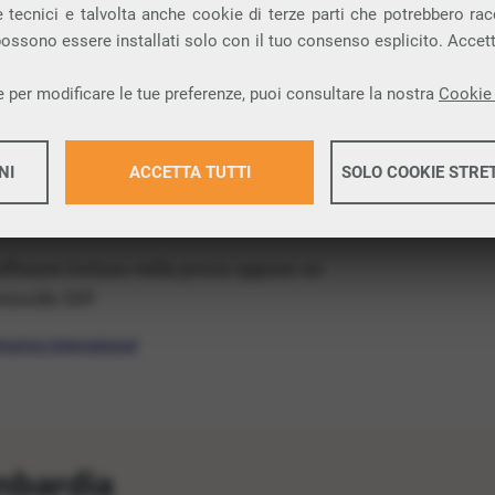
ia VoIP disponibile anche nella regione
 tecnici e talvolta anche cookie di terze parti che potrebbero racco
 possono essere installati solo con il tuo consenso esplicito. Accet
VoIP, per questo abbiamo pensato a
VivaVox
 per modificare le tue preferenze, puoi consultare la nostra
Cookie 
provare il VoIP gratis e senza impegno
:
di qualsiasi operatore.
NI
ACCETTA TUTTI
SOLO COOKIE STRE
 numeri fissi nazionali* da usare
entro 30
Maggiori 
software incluso nella prova oppure un
ocollo SIP.
Maggiori 
ivaVox International
mbardia