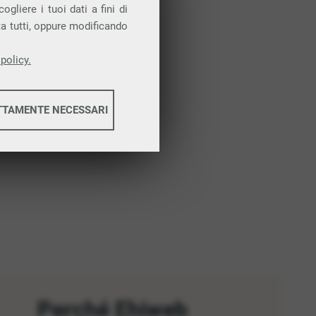
Attiva la prova gratuita
gliere i tuoi dati a fini di
ta tutti, oppure modificando
policy.
TTAMENTE NECESSARI
informazioni
informazioni
Perché Ehiweb