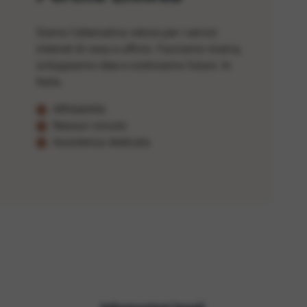
Siamo l'alternativa veloce per i servizi
internet di casa e ufficio. Facciamo ricerca,
sviluppiamo idee e costruiamo futuro. In
Italia.
Affidabilità
Nessun vincolo
Assistenza dedicata