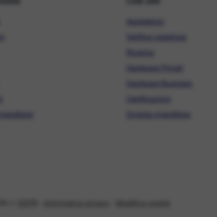
hiweb
Link utili
Assistenza
ni
Verifica copertura
Ricarica
Hardware Privati
Hardware Business
i
Certificazioni
ivenditore
Diventa rivenditore
08 //
GDPR
-
Informativa privacy
-
Modifica cookie