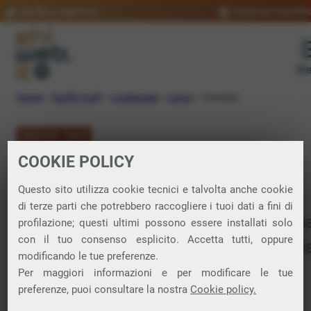
Verifica copertura
Trova un rivendit
Me
Home
»
Tariffe VoIP
»
Lombardia
»
Lecco
»
Casargo
TARIFFE VOIP
COOKIE POLICY
VoIP Casargo
Questo sito utilizza cookie tecnici e talvolta anche cookie
di terze parti che potrebbero raccogliere i tuoi dati a fini di
Telefonia VoIP Casargo (Lecco): chiam
profilazione; questi ultimi possono essere installati solo
con il tuo consenso esplicito. Accetta tutti, oppure
qualsiasi numero di telefono e risparmi
modificando le tue preferenze.
con VivaVox.
Per maggiori informazioni e per modificare le tue
preferenze, puoi consultare la nostra
Cookie policy.
VivaVox è il nostro servizio di telefonia VoIP che