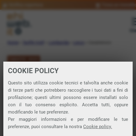
Verifica copertura
Trova un rivendit
Me
Home
»
Tariffe VoIP
»
Lombardia
»
Lecco
»
Casatenovo
TARIFFE VOIP
COOKIE POLICY
VoIP Casatenovo
Questo sito utilizza cookie tecnici e talvolta anche cookie
di terze parti che potrebbero raccogliere i tuoi dati a fini di
Telefonia VoIP Casatenovo (Lecco):
profilazione; questi ultimi possono essere installati solo
con il tuo consenso esplicito. Accetta tutti, oppure
chiama qualsiasi numero di telefono e
modificando le tue preferenze.
risparmia con VivaVox.
Per maggiori informazioni e per modificare le tue
preferenze, puoi consultare la nostra
Cookie policy.
VivaVox è il nostro servizio di telefonia VoIP che