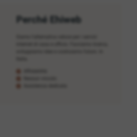
Perché Ehiweb
Siamo l'alternativa veloce per i servizi
internet di casa e ufficio. Facciamo ricerca,
sviluppiamo idee e costruiamo futuro. In
Italia.
Affidabilità
Nessun vincolo
Assistenza dedicata