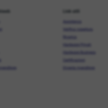
hiweb
Link utili
Assistenza
ni
Verifica copertura
Ricarica
Hardware Privati
Hardware Business
i
Certificazioni
ivenditore
Diventa rivenditore