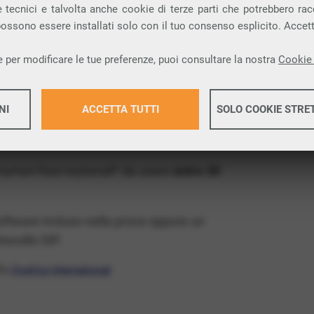
ia VoIP che permette di
telefonare via
 tecnici e talvolta anche cookie di terze parti che potrebbero racco
 possono essere installati solo con il tuo consenso esplicito. Accet
provincia di Lecco e nella tua città: Costa
 per modificare le tue preferenze, puoi consultare la nostra
Cookie 
x Free
, un numero telefonico gratis della tua
NI
ACCETTA TUTTI
SOLO COOKIE STRE
VoIP gratis e senza impegno
: basta avere una
tore.
Maggiori 
 numeri fissi nazionali* da usare
entro 30
Maggiori 
software incluso nella prova oppure un
ocollo SIP.
ffa
VivaVox International