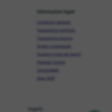
Informazioni legali
Condizioni generali
Trasparenza tariffaria
Trasparenza tecnica
Sintesi contrattuale
Qualità e carta dei servizi
Parental Control
ConciliaWeb
Alias SMS
Seguici