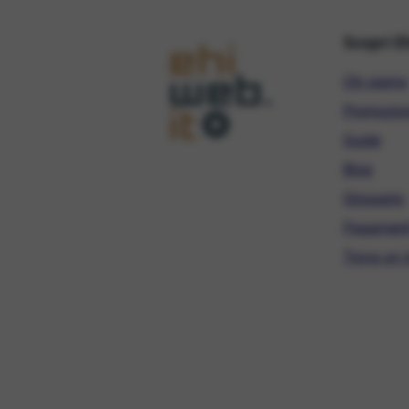
Scopri E
Chi siamo
Promozio
Guide
Blog
Glossario
Pagament
Trova un r