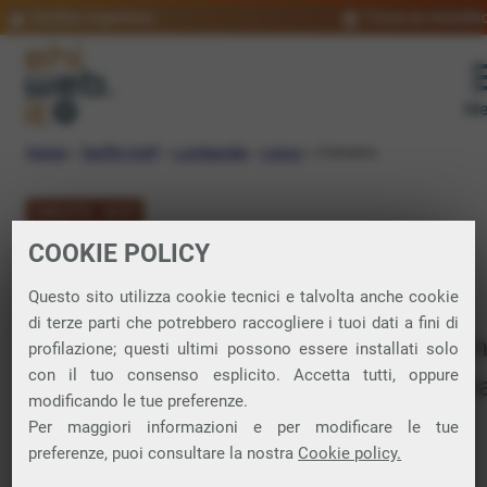
Verifica copertura
Trova un rivendit
Me
Home
»
Tariffe VoIP
»
Lombardia
»
Lecco
»
Cremeno
TARIFFE VOIP
COOKIE POLICY
VoIP Cremeno
Questo sito utilizza cookie tecnici e talvolta anche cookie
di terze parti che potrebbero raccogliere i tuoi dati a fini di
Telefonia VoIP Cremeno (Lecco): chia
profilazione; questi ultimi possono essere installati solo
con il tuo consenso esplicito. Accetta tutti, oppure
qualsiasi numero di telefono e risparmi
modificando le tue preferenze.
con VivaVox.
Per maggiori informazioni e per modificare le tue
preferenze, puoi consultare la nostra
Cookie policy.
VivaVox è il nostro servizio di telefonia VoIP che