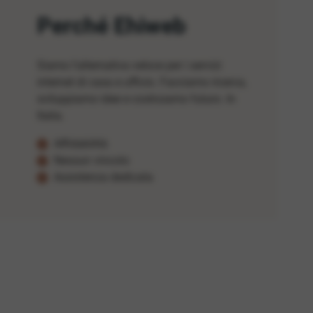
Perché Ehiweb
Siamo l'alternativa veloce per i servizi
internet di casa e ufficio. Facciamo ricerca,
sviluppiamo idee e costruiamo futuro. In
Italia.
Affidabilità
Nessun vincolo
Assistenza dedicata