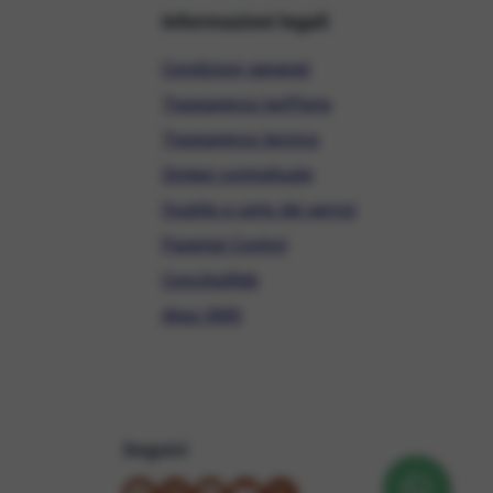
Informazioni legali
Condizioni generali
Trasparenza tariffaria
Trasparenza tecnica
Sintesi contrattuale
Qualità e carta dei servizi
Parental Control
ConciliaWeb
Alias SMS
Seguici