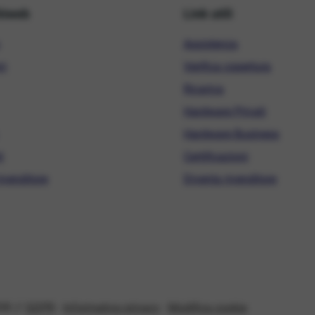
hiweb
Link utili
Assistenza
ni
Verifica copertura
Ricarica
Hardware Privati
Hardware Business
i
Certificazioni
ivenditore
Diventa rivenditore
08 //
GDPR
-
Informativa privacy
-
Modifica cookie