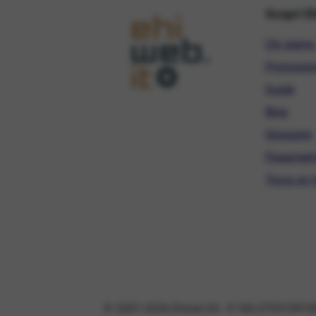
Scopri E
Chi siamo
Promozio
Guide
Blog
Glossario
Pagament
Trova un r
© 2001-2026 Ehinet Srl - P. IVA 079310910