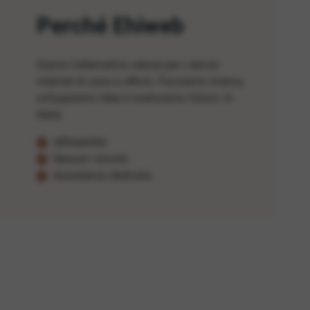
Perché Ehiweb
Siamo l'alternativa veloce per i servizi
internet di casa e ufficio. Facciamo ricerca,
sviluppiamo idee e costruiamo futuro. In
Italia.
Affidabilità
Nessun vincolo
Assistenza dedicata