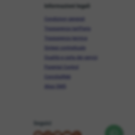
Informazioni legali
Condizioni generali
Trasparenza tariffaria
Trasparenza tecnica
Sintesi contrattuale
Qualità e carta dei servizi
Parental Control
ConciliaWeb
Alias SMS
Seguici