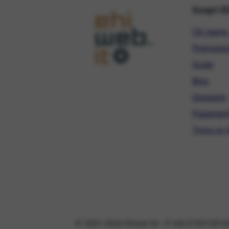
Scopri E
Chi siamo
Promozio
Guide
Blog
Glossario
Pagament
Trova un r
© 2001-2026 Ehinet Srl - P. IVA 079310910