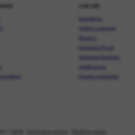
hiweb
Link utili
Assistenza
ni
Verifica copertura
Ricarica
Hardware Privati
Hardware Business
i
Certificazioni
ivenditore
Diventa rivenditore
08 //
GDPR
-
Informativa privacy
-
Modifica cookie