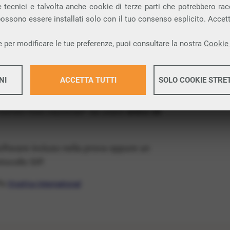
ia VoIP che permette di
telefonare via
 tecnici e talvolta anche cookie di terze parti che potrebbero racco
 possono essere installati solo con il tuo consenso esplicito. Accet
provincia di Lecco e nella tua città: Margno.
 per modificare le tue preferenze, puoi consultare la nostra
Cookie 
x Free
, un numero telefonico gratis della tua
tis e senza impegno
: basta avere una linea
NI
ACCETTA TUTTI
SOLO COOKIE STRE
 numeri fissi nazionali* da usare
entro 30
Maggiori 
software incluso nella prova oppure un
Maggiori 
ocollo SIP.
ffa
VivaVox International