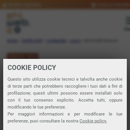
Verifica copertura
Trova un rivendit
Me
Home
»
Tariffe VoIP
»
Lombardia
»
Lecco
»
Monticello Brianza
TARIFFE VOIP
COOKIE POLICY
VoIP Monticello
Questo sito utilizza cookie tecnici e talvolta anche cookie
Brianza
di terze parti che potrebbero raccogliere i tuoi dati a fini di
profilazione; questi ultimi possono essere installati solo
con il tuo consenso esplicito. Accetta tutti, oppure
Telefonia VoIP Monticello Brianza
modificando le tue preferenze.
Per maggiori informazioni e per modificare le tue
(Lecco): chiama qualsiasi numero di
preferenze, puoi consultare la nostra
Cookie policy.
telefono e risparmia con VivaVox.