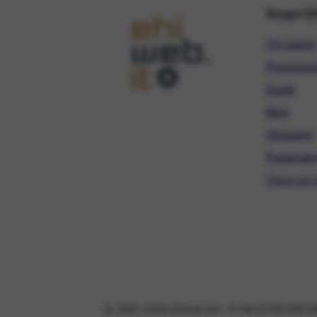
Scopri E
Chi siamo
Promozio
Guide
Blog
Glossario
Pagament
Trova un r
© 2001-2026 Ehinet Srl - P. IVA 079310910