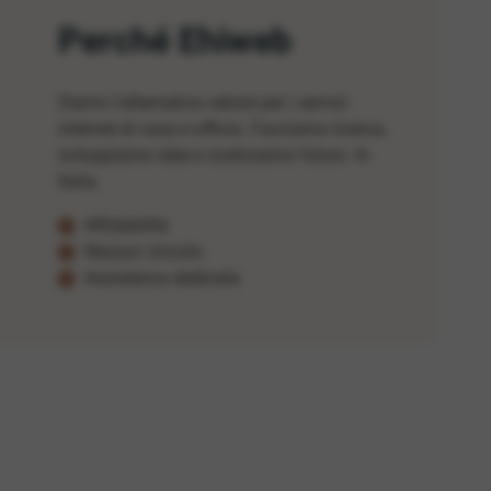
Perché Ehiweb
Siamo l'alternativa veloce per i servizi
internet di casa e ufficio. Facciamo ricerca,
sviluppiamo idee e costruiamo futuro. In
Italia.
Affidabilità
Nessun vincolo
Assistenza dedicata