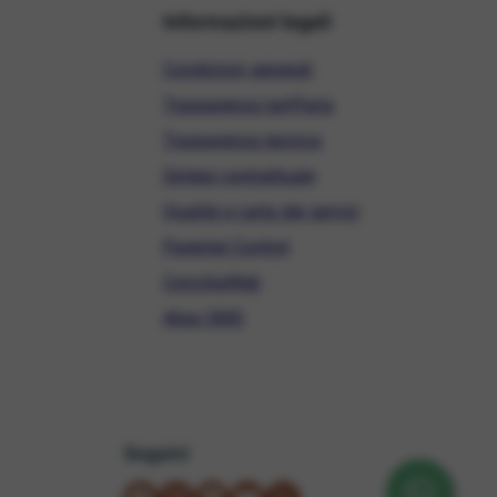
Informazioni legali
Condizioni generali
Trasparenza tariffaria
Trasparenza tecnica
Sintesi contrattuale
Qualità e carta dei servizi
Parental Control
ConciliaWeb
Alias SMS
Seguici