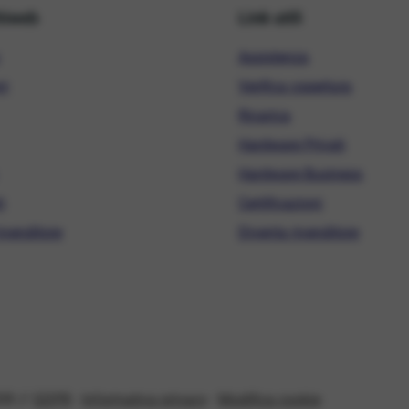
hiweb
Link utili
Assistenza
ni
Verifica copertura
Ricarica
Hardware Privati
Hardware Business
i
Certificazioni
ivenditore
Diventa rivenditore
08 //
GDPR
-
Informativa privacy
-
Modifica cookie