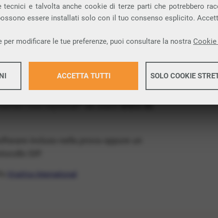
ia VoIP che permette di
telefonare via
 tecnici e talvolta anche cookie di terze parti che potrebbero racco
 possono essere installati solo con il tuo consenso esplicito. Accet
provincia di Lecco e nella tua città: Parlasco.
 per modificare le tue preferenze, puoi consultare la nostra
Cookie 
x Free
, un numero telefonico gratis della tua
atis e senza impegno
: basta avere una linea
NI
ACCETTA TUTTI
SOLO COOKIE STRE
 numeri fissi nazionali* da usare
entro 30
Maggiori 
software incluso nella prova oppure un
Maggiori 
ocollo SIP.
ffa
VivaVox International