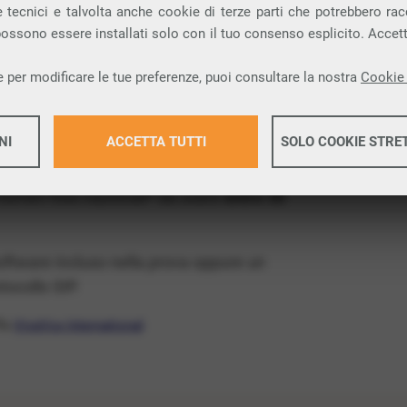
ia VoIP che permette di
telefonare via
 tecnici e talvolta anche cookie di terze parti che potrebbero racco
 possono essere installati solo con il tuo consenso esplicito. Accet
 provincia di Lecco e nella tua città: Premana.
 per modificare le tue preferenze, puoi consultare la nostra
Cookie 
x Free
, un numero telefonico gratis della tua
atis e senza impegno
: basta avere una linea
NI
ACCETTA TUTTI
SOLO COOKIE STRE
 numeri fissi nazionali* da usare
entro 30
Maggiori 
software incluso nella prova oppure un
Maggiori 
ocollo SIP.
ffa
VivaVox International