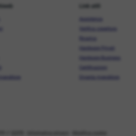
hiweb
Link utili
Assistenza
ni
Verifica copertura
Ricarica
Hardware Privati
Hardware Business
i
Certificazioni
ivenditore
Diventa rivenditore
08 //
GDPR
-
Informativa privacy
-
Modifica cookie