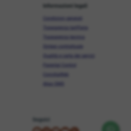
Informazioni legali
Condizioni generali
Trasparenza tariffaria
Trasparenza tecnica
Sintesi contrattuale
Qualità e carta dei servizi
Parental Control
ConciliaWeb
Alias SMS
Seguici