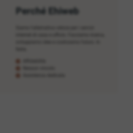
Perché Ehiweb
Siamo l'alternativa veloce per i servizi
internet di casa e ufficio. Facciamo ricerca,
sviluppiamo idee e costruiamo futuro. In
Italia.
Affidabilità
Nessun vincolo
Assistenza dedicata