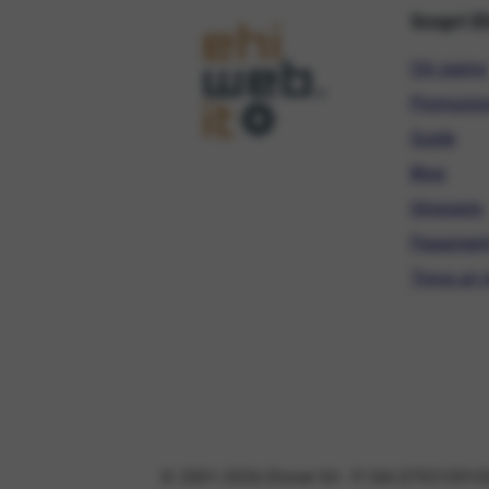
Scopri E
Chi siamo
Promozio
Guide
Blog
Glossario
Pagament
Trova un r
© 2001-2026 Ehinet Srl - P. IVA 079310910