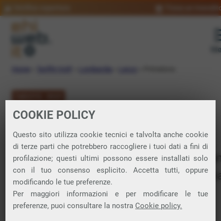
Verifica copertura
Trova un rivendit
Me
Home
»
Tariffe VoIP
»
Lombardia
»
Lecco
»
Primaluna
TARIFFE VOIP
COOKIE POLICY
VoIP Primaluna
Questo sito utilizza cookie tecnici e talvolta anche cookie
di terze parti che potrebbero raccogliere i tuoi dati a fini di
Telefonia VoIP Primaluna (Lecco): chi
profilazione; questi ultimi possono essere installati solo
con il tuo consenso esplicito. Accetta tutti, oppure
qualsiasi numero di telefono e risparmi
modificando le tue preferenze.
con VivaVox.
Per maggiori informazioni e per modificare le tue
preferenze, puoi consultare la nostra
Cookie policy.
VivaVox è il nostro servizio di telefonia VoIP che