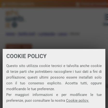
Verifica copertura
Trova un rivendit
Me
Home
»
Tariffe VoIP
»
Lombardia
»
Lecco
»
Sirone
TARIFFE VOIP
COOKIE POLICY
VoIP Sirone
Questo sito utilizza cookie tecnici e talvolta anche cookie
di terze parti che potrebbero raccogliere i tuoi dati a fini di
Telefonia VoIP Sirone (Lecco): chiama
profilazione; questi ultimi possono essere installati solo
con il tuo consenso esplicito. Accetta tutti, oppure
qualsiasi numero di telefono e risparmi
modificando le tue preferenze.
con VivaVox.
Per maggiori informazioni e per modificare le tue
preferenze, puoi consultare la nostra
Cookie policy.
VivaVox è il nostro servizio di telefonia VoIP che