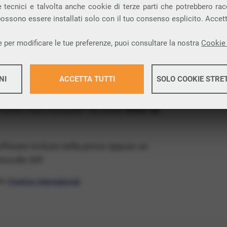
ia VoIP che permette di
telefonare via
 tecnici e talvolta anche cookie di terze parti che potrebbero racco
 possono essere installati solo con il tuo consenso esplicito. Accet
provincia di Lecco e nella tua città: Varenna.
 per modificare le tue preferenze, puoi consultare la nostra
Cookie 
x Free
, un numero telefonico gratis della tua
tis e senza impegno
: basta avere una linea
NI
ACCETTA TUTTI
SOLO COOKIE STRE
 numeri fissi nazionali* da usare
entro 30
Maggiori 
software incluso nella prova oppure un
Maggiori 
ocollo SIP.
ffa
VivaVox International