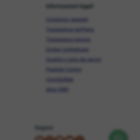
Informazioni legali
Condizioni generali
Trasparenza tariffaria
Trasparenza tecnica
Sintesi contrattuale
Qualità e carta dei servizi
Parental Control
ConciliaWeb
Alias SMS
Seguici