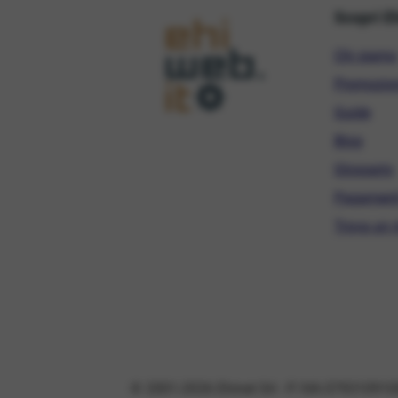
Scopri E
Chi siamo
Promozio
Guide
Blog
Glossario
Pagament
Trova un r
© 2001-2026 Ehinet Srl - P. IVA 079310910