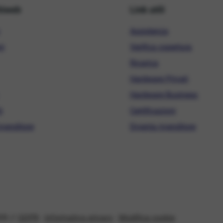
hiweb
Link utili
Assistenza
ni
Verifica copertura
Ricarica
Hardware Privati
Hardware Business
i
Certificazioni
ivenditore
Diventa rivenditore
08 //
GDPR
-
Informativa privacy
-
Modifica cookie