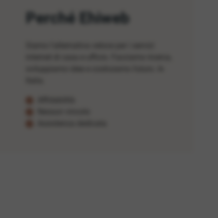
Perché Ehiweb
Siamo l'alternativa veloce per i servizi
internet di casa e ufficio. Facciamo ricerca,
sviluppiamo idee e costruiamo futuro. In
Italia.
Affidabilità
Nessun vincolo
Assistenza dedicata