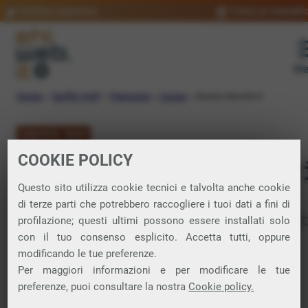
Verifica copertura
Trova un rivendit
Me
Home
»
Tariffe VoIP
»
Piemonte
»
Cuneo
»
Bastia Mondovì
TARIFFE VOIP
COOKIE POLICY
VoIP Bastia Mondov
Questo sito utilizza cookie tecnici e talvolta anche cookie
di terze parti che potrebbero raccogliere i tuoi dati a fini di
Telefonia VoIP Bastia Mondovì (Cuneo)
profilazione; questi ultimi possono essere installati solo
con il tuo consenso esplicito. Accetta tutti, oppure
chiama qualsiasi numero di telefono e
modificando le tue preferenze.
risparmia con VivaVox.
Per maggiori informazioni e per modificare le tue
preferenze, puoi consultare la nostra
Cookie policy.
VivaVox è il nostro servizio di telefonia VoIP che