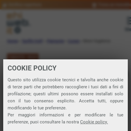
Verifica copertura
Trova un rivendit
Me
Home
»
Tariffe VoIP
»
Piemonte
»
Cuneo
»
Bene Vagienna
TARIFFE VOIP
COOKIE POLICY
VoIP Bene Vagienna
Questo sito utilizza cookie tecnici e talvolta anche cookie
di terze parti che potrebbero raccogliere i tuoi dati a fini di
Telefonia VoIP Bene Vagienna (Cuneo):
profilazione; questi ultimi possono essere installati solo
con il tuo consenso esplicito. Accetta tutti, oppure
chiama qualsiasi numero di telefono e
modificando le tue preferenze.
risparmia con VivaVox.
Per maggiori informazioni e per modificare le tue
preferenze, puoi consultare la nostra
Cookie policy.
VivaVox è il nostro servizio di telefonia VoIP che