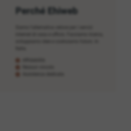
Perché Ehiweb
Siamo l'alternativa veloce per i servizi
internet di casa e ufficio. Facciamo ricerca,
sviluppiamo idee e costruiamo futuro. In
Italia.
Affidabilità
Nessun vincolo
Assistenza dedicata