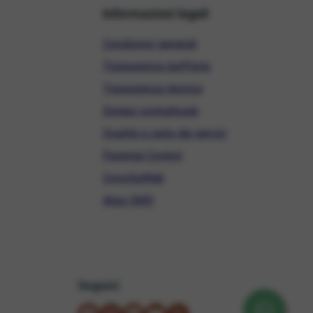
Informazioni legali
Condizioni generali
Trasparenza tariffaria
Trasparenza tecnica
Sintesi contrattuale
Qualità e carta dei servizi
Parental Control
ConciliaWeb
Alias SMS
Seguici