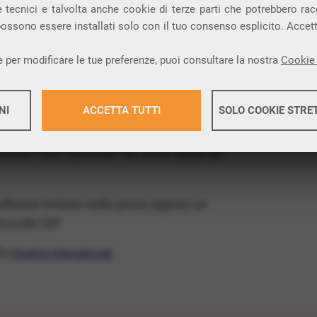
ia VoIP che permette di
telefonare via
 tecnici e talvolta anche cookie di terze parti che potrebbero racco
 possono essere installati solo con il tuo consenso esplicito. Accet
provincia di Cuneo e nella tua città: Bernezzo.
 per modificare le tue preferenze, puoi consultare la nostra
Cookie 
x Free
, un numero telefonico gratis della tua
atis e senza impegno
: basta avere una linea
NI
ACCETTA TUTTI
SOLO COOKIE STRE
 numeri fissi nazionali* da usare
entro 30
Maggiori 
software incluso nella prova oppure un
Maggiori 
ocollo SIP.
ffa
VivaVox International