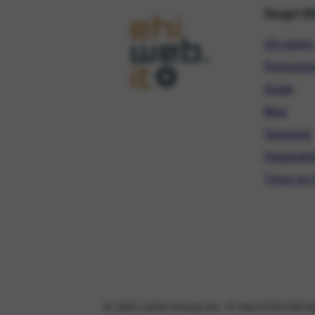
Scopri E
Chi siamo
Promozio
Guide
Blog
Glossario
Pagament
Trova un r
© 2001-2026 Ehinet Srl - P. IVA 079310910