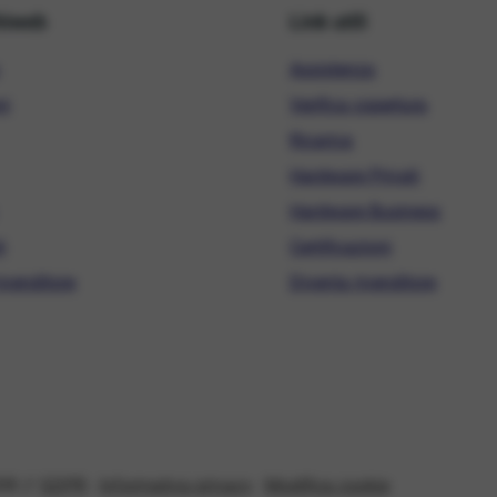
hiweb
Link utili
Assistenza
ni
Verifica copertura
Ricarica
Hardware Privati
Hardware Business
i
Certificazioni
ivenditore
Diventa rivenditore
08 //
GDPR
-
Informativa privacy
-
Modifica cookie