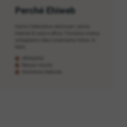
Perché Ehiweb
Siamo l'alternativa veloce per i servizi
internet di casa e ufficio. Facciamo ricerca,
sviluppiamo idee e costruiamo futuro. In
Italia.
Affidabilità
Nessun vincolo
Assistenza dedicata