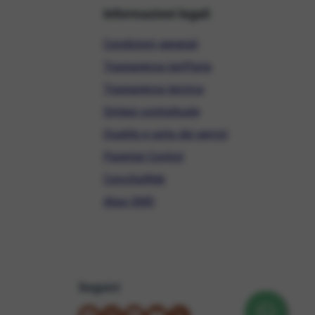
Informazioni legali
Condizioni generali
Trasparenza tariffaria
Trasparenza tecnica
Sintesi contrattuale
Qualità e carta dei servizi
Parental Control
ConciliaWeb
Alias SMS
Seguici