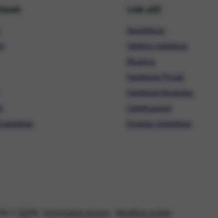
hiweb
Link utili
Assistenza
ni
Verifica copertura
Ricarica
Hardware Privati
Hardware Business
i
Certificazioni
ivenditore
Diventa rivenditore
08 //
GDPR
-
Informativa privacy
-
Modifica cookie