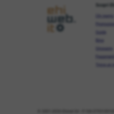
Scopri E
Chi siamo
Promozio
Guide
Blog
Glossario
Pagament
Trova un r
© 2001-2026 Ehinet Srl - P. IVA 079310910