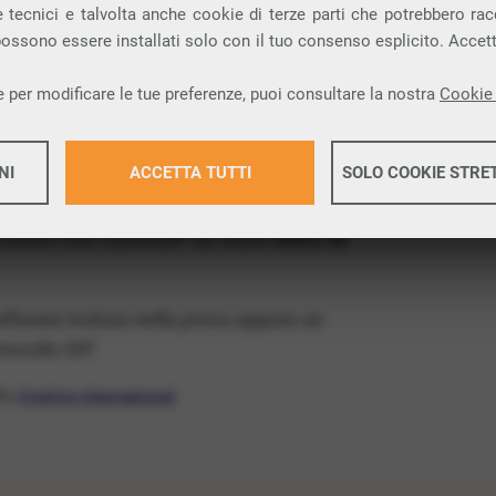
ia VoIP che permette di
telefonare via
 tecnici e talvolta anche cookie di terze parti che potrebbero racco
 possono essere installati solo con il tuo consenso esplicito. Accet
provincia di Cuneo e nella tua città: Dogliani.
 per modificare le tue preferenze, puoi consultare la nostra
Cookie 
x Free
, un numero telefonico gratis della tua
tis e senza impegno
: basta avere una linea
NI
ACCETTA TUTTI
SOLO COOKIE STRE
 numeri fissi nazionali* da usare
entro 30
Maggiori 
software incluso nella prova oppure un
Maggiori 
ocollo SIP.
ffa
VivaVox International