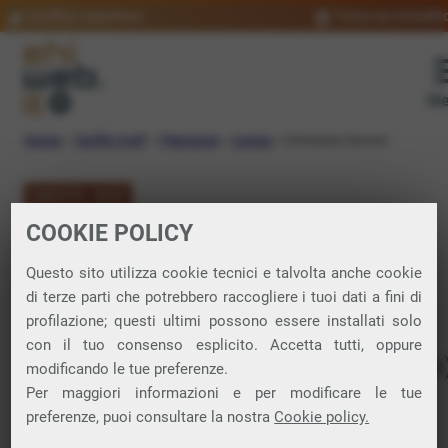
Verifica copertura
Trova un rivendit
Me
Home
»
Tariffe VoIP
»
Piemonte
»
Cuneo
»
Grinzane Cavour
TARIFFE VOIP
COOKIE POLICY
VoIP Grinzane
Questo sito utilizza cookie tecnici e talvolta anche cookie
Cavour
di terze parti che potrebbero raccogliere i tuoi dati a fini di
profilazione; questi ultimi possono essere installati solo
con il tuo consenso esplicito. Accetta tutti, oppure
Telefonia VoIP Grinzane Cavour (Cuneo)
modificando le tue preferenze.
Per maggiori informazioni e per modificare le tue
chiama qualsiasi numero di telefono e
preferenze, puoi consultare la nostra
Cookie policy.
risparmia con VivaVox.