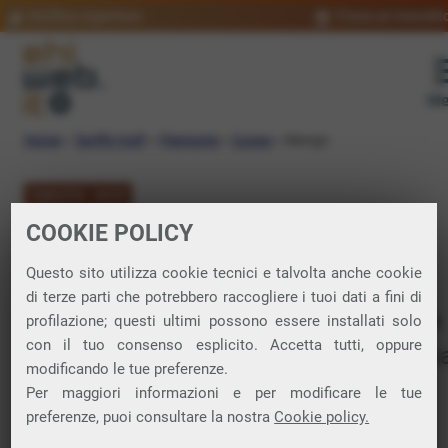
Verifica copertura
Trova un rivendit
Me
Home
»
Tariffe VoIP
»
Piemonte
»
Cuneo
»
Mango
TARIFFE VOIP
COOKIE POLICY
VoIP Mango
Questo sito utilizza cookie tecnici e talvolta anche cookie
di terze parti che potrebbero raccogliere i tuoi dati a fini di
Telefonia VoIP Mango (Cuneo): chiama
profilazione; questi ultimi possono essere installati solo
con il tuo consenso esplicito. Accetta tutti, oppure
qualsiasi numero di telefono e risparmi
modificando le tue preferenze.
con VivaVox.
Per maggiori informazioni e per modificare le tue
preferenze, puoi consultare la nostra
Cookie policy.
VivaVox è il nostro servizio di telefonia VoIP che