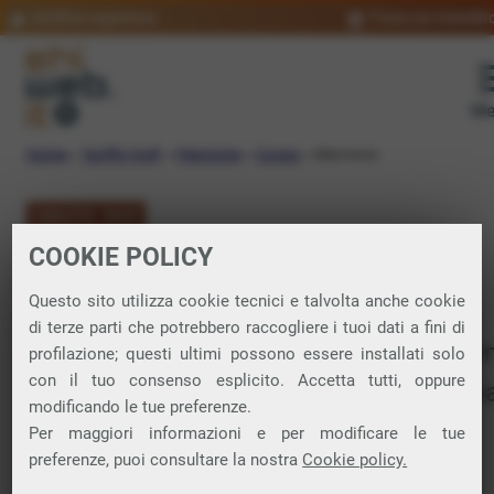
Verifica copertura
Trova un rivendit
Me
Home
»
Tariffe VoIP
»
Piemonte
»
Cuneo
»
Marmora
TARIFFE VOIP
COOKIE POLICY
VoIP Marmora
Questo sito utilizza cookie tecnici e talvolta anche cookie
di terze parti che potrebbero raccogliere i tuoi dati a fini di
Telefonia VoIP Marmora (Cuneo): chia
profilazione; questi ultimi possono essere installati solo
con il tuo consenso esplicito. Accetta tutti, oppure
qualsiasi numero di telefono e risparmi
modificando le tue preferenze.
con VivaVox.
Per maggiori informazioni e per modificare le tue
preferenze, puoi consultare la nostra
Cookie policy.
VivaVox è il nostro servizio di telefonia VoIP che