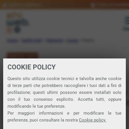
Verifica copertura
Trova un rivendit
Me
Home
»
Tariffe VoIP
»
Piemonte
»
Cuneo
»
Piasco
TARIFFE VOIP
COOKIE POLICY
VoIP Piasco
Questo sito utilizza cookie tecnici e talvolta anche cookie
di terze parti che potrebbero raccogliere i tuoi dati a fini di
Telefonia VoIP Piasco (Cuneo): chiama
profilazione; questi ultimi possono essere installati solo
con il tuo consenso esplicito. Accetta tutti, oppure
qualsiasi numero di telefono e risparmi
modificando le tue preferenze.
con VivaVox.
Per maggiori informazioni e per modificare le tue
preferenze, puoi consultare la nostra
Cookie policy.
VivaVox è il nostro servizio di telefonia VoIP che