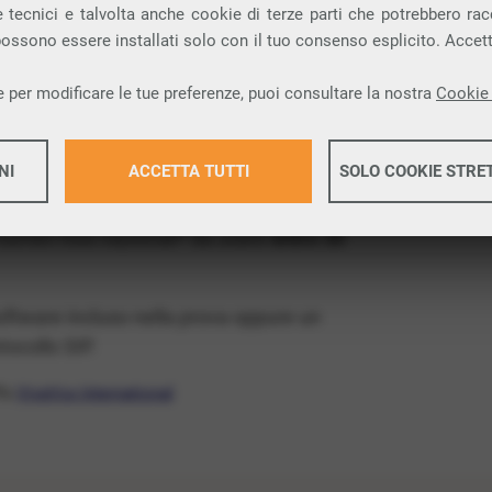
ia VoIP che permette di
telefonare via
 tecnici e talvolta anche cookie di terze parti che potrebbero racco
 possono essere installati solo con il tuo consenso esplicito. Accet
provincia di Cuneo e nella tua città: Saluzzo.
 per modificare le tue preferenze, puoi consultare la nostra
Cookie 
x Free
, un numero telefonico gratis della tua
tis e senza impegno
: basta avere una linea
NI
ACCETTA TUTTI
SOLO COOKIE STRE
 numeri fissi nazionali* da usare
entro 30
Maggiori 
software incluso nella prova oppure un
Maggiori 
ocollo SIP.
ffa
VivaVox International