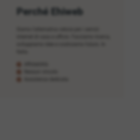
Perché Ehiweb
Siamo l'alternativa veloce per i servizi
internet di casa e ufficio. Facciamo ricerca,
sviluppiamo idee e costruiamo futuro. In
Italia.
Affidabilità
Nessun vincolo
Assistenza dedicata