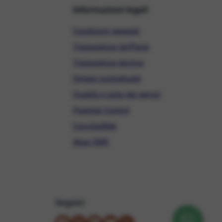
Informazioni legali
Condizioni generali
Trasparenza tariffaria
Trasparenza tecnica
Sintesi contrattuale
Qualità e carta dei servizi
Parental Control
ConciliaWeb
Alias SMS
Seguici