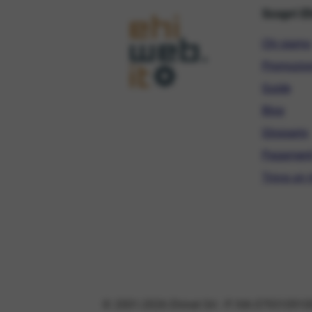
Scopri E
Chi siamo
Promozio
Guide
Blog
Glossario
Pagament
Trova un r
© 2001-2026 Ehinet Srl - P. IVA 079310910