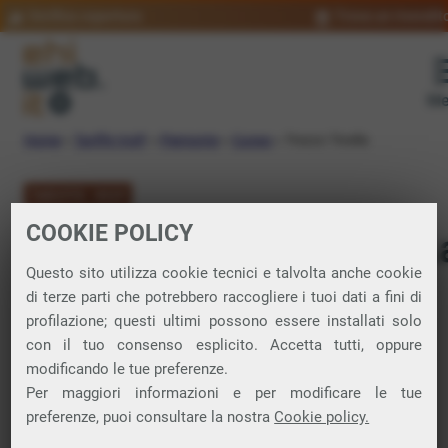
Verifica copertura
Trova un rivendit
Me
Home
»
Tariffe VoIP
»
Piemonte
»
Cuneo
»
Trezzo Tinella
TARIFFE VOIP
COOKIE POLICY
VoIP Trezzo Tinell
Questo sito utilizza cookie tecnici e talvolta anche cookie
di terze parti che potrebbero raccogliere i tuoi dati a fini di
Telefonia VoIP Trezzo Tinella (Cuneo):
profilazione; questi ultimi possono essere installati solo
con il tuo consenso esplicito. Accetta tutti, oppure
chiama qualsiasi numero di telefono e
modificando le tue preferenze.
risparmia con VivaVox.
Per maggiori informazioni e per modificare le tue
preferenze, puoi consultare la nostra
Cookie policy.
VivaVox è il nostro servizio di telefonia VoIP che