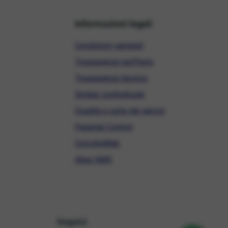
Informazioni legali
Condizioni generali
Trasparenza tariffaria
Trasparenza tecnica
Sintesi contrattuale
Qualità e carta dei servizi
Parental Control
ConciliaWeb
Alias SMS
Seguici