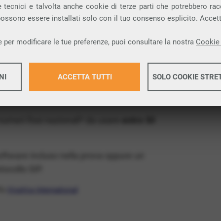
ia VoIP che permette di
telefonare via
 tecnici e talvolta anche cookie di terze parti che potrebbero racco
 possono essere installati solo con il tuo consenso esplicito. Accet
provincia di Cuneo e nella tua città:
 per modificare le tue preferenze, puoi consultare la nostra
Cookie 
x Free
, un numero telefonico gratis della tua
NI
ACCETTA TUTTI
SOLO COOKIE STRE
gratis e senza impegno
: basta avere una
tore.
Maggiori 
 numeri fissi nazionali* da usare
entro 30
Maggiori 
software incluso nella prova oppure un
ocollo SIP.
ffa
VivaVox International