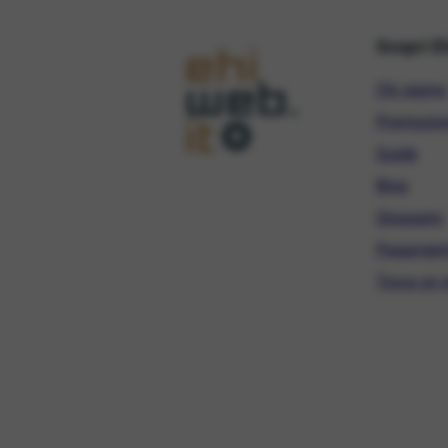
Scopri E
Chi siamo
Promozio
Guide
Blog
Glossario
Pagament
Trova un r