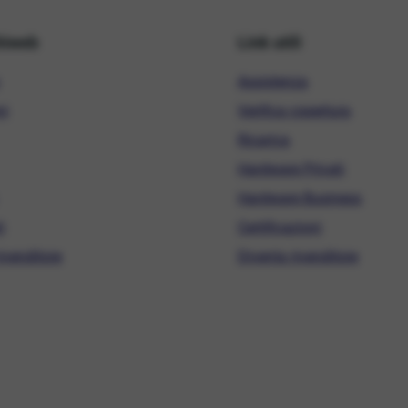
hiweb
Link utili
Assistenza
ni
Verifica copertura
Ricarica
Hardware Privati
Hardware Business
i
Certificazioni
ivenditore
Diventa rivenditore