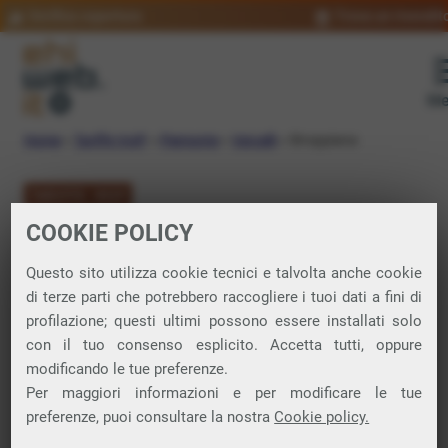
Verifica copertura
Trova un rivendit
Me
Home
»
Tariffe VoIP
»
Piemonte
»
Vercelli
»
Stroppiana
TARIFFE VOIP
COOKIE POLICY
VoIP Stroppiana
Questo sito utilizza cookie tecnici e talvolta anche cookie
di terze parti che potrebbero raccogliere i tuoi dati a fini di
Telefonia VoIP Stroppiana (Vercelli):
profilazione; questi ultimi possono essere installati solo
con il tuo consenso esplicito. Accetta tutti, oppure
chiama qualsiasi numero di telefono e
modificando le tue preferenze.
risparmia con VivaVox.
Per maggiori informazioni e per modificare le tue
preferenze, puoi consultare la nostra
Cookie policy.
VivaVox è il nostro servizio di telefonia VoIP che