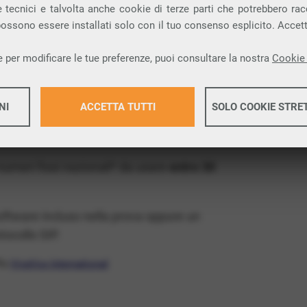
ia VoIP che permette di
telefonare via
 tecnici e talvolta anche cookie di terze parti che potrebbero racco
 possono essere installati solo con il tuo consenso esplicito. Accet
rovincia di Foggia e nella tua città: Ascoli
 per modificare le tue preferenze, puoi consultare la nostra
Cookie 
x Free
, un numero telefonico gratis della tua
NI
ACCETTA TUTTI
SOLO COOKIE STRE
oIP gratis e senza impegno
: basta avere una
tore.
Maggiori 
 numeri fissi nazionali* da usare
entro 30
Maggiori 
software incluso nella prova oppure un
ocollo SIP.
ffa
VivaVox International