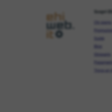
Scopri E
Chi siamo
Promozio
Guide
Blog
Glossario
Pagament
Trova un r