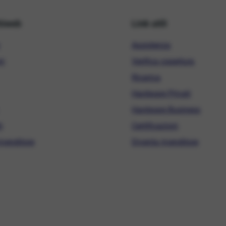
hiweb
Link utili
Assistenza
ni
Verifica copertura
Ricarica
Hardware Privati
Hardware Business
i
Certificazioni
ivenditore
Diventa rivenditore