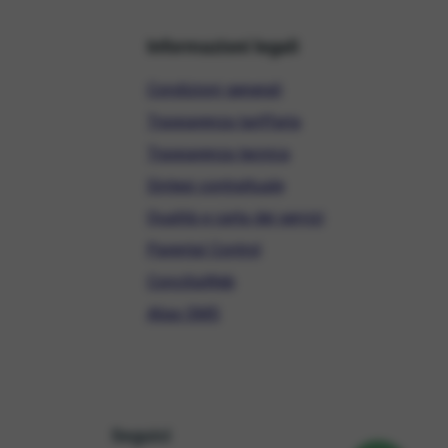
Informazioni legali
Condizioni generali
Trasparenza tariffaria
Trasparenza tecnica
Sintesi contrattuale
Qualità e carta dei servizi
Parental Control
ConciliaWeb
Alias SMS
Seguici