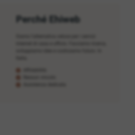
Perché Ehiweb
Siamo l'alternativa veloce per i servizi
internet di casa e ufficio. Facciamo ricerca,
sviluppiamo idee e costruiamo futuro. In
Italia.
Affidabilità
Nessun vincolo
Assistenza dedicata