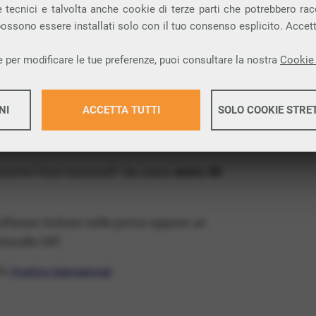
ia VoIP che permette di
telefonare via
 tecnici e talvolta anche cookie di terze parti che potrebbero racco
 possono essere installati solo con il tuo consenso esplicito. Accet
rovincia di Foggia e nella tua città:
 per modificare le tue preferenze, puoi consultare la nostra
Cookie 
x Free
, un numero telefonico gratis della tua
NI
ACCETTA TUTTI
SOLO COOKIE STRE
atis e senza impegno
: basta avere una linea
Maggiori 
 numeri fissi nazionali* da usare
entro 30
Maggiori 
software incluso nella prova oppure un
ocollo SIP.
ffa
VivaVox International