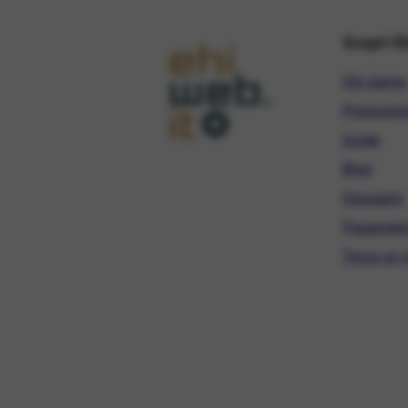
Scopri E
Chi siamo
Promozio
Guide
Blog
Glossario
Pagament
Trova un r