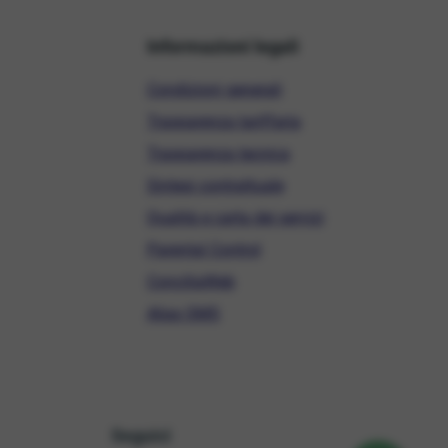
Informazioni legali
Condizioni generali
Trasparenza tariffaria
Trasparenza tecnica
Sintesi contrattuale
Qualità e carta dei servizi
Parental Control
ConciliaWeb
Alias SMS
Seguici