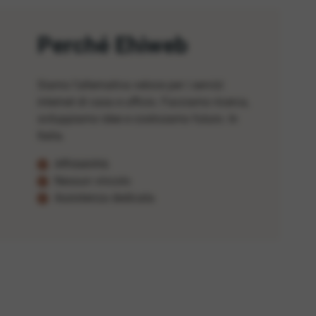
Perché Ehiweb
Siamo l'alternativa veloce per i servizi
internet di casa e ufficio. Facciamo ricerca,
sviluppiamo idee e costruiamo futuro. In
Italia.
Affidabilità
Nessun vincolo
Assistenza dedicata