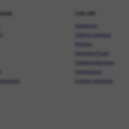
hiweb
Link utili
Assistenza
ni
Verifica copertura
Ricarica
Hardware Privati
Hardware Business
i
Certificazioni
ivenditore
Diventa rivenditore