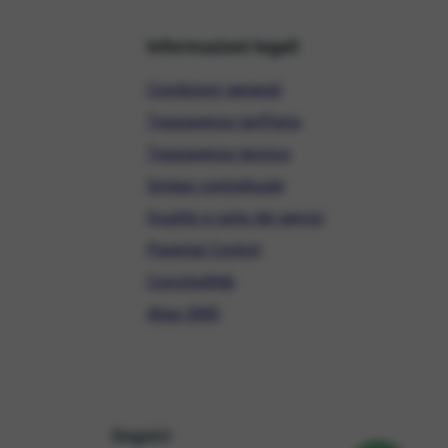
Informazioni legali
Condizioni generali
Trasparenza tariffaria
Trasparenza tecnica
Sintesi contrattuale
Qualità e carta dei servizi
Parental Control
ConciliaWeb
Alias SMS
Seguici