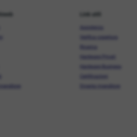
hiweb
Link utili
Assistenza
ni
Verifica copertura
Ricarica
Hardware Privati
Hardware Business
i
Certificazioni
ivenditore
Diventa rivenditore