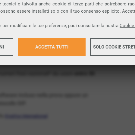
ia VoIP che permette di
telefonare via
 tecnici e talvolta anche cookie di terze parti che potrebbero racco
 possono essere installati solo con il tuo consenso esplicito. Accet
provincia di Foggia e nella tua città: Roseto
 per modificare le tue preferenze, puoi consultare la nostra
Cookie 
x Free
, un numero telefonico gratis della tua
NI
ACCETTA TUTTI
SOLO COOKIE STRE
 VoIP gratis e senza impegno
: basta avere
operatore.
Maggiori 
 numeri fissi nazionali* da usare
entro 30
Maggiori 
software incluso nella prova oppure un
ocollo SIP.
ffa
VivaVox International