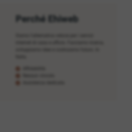
Perché Ehiweb
Siamo l'alternativa veloce per i servizi
internet di casa e ufficio. Facciamo ricerca,
sviluppiamo idee e costruiamo futuro. In
Italia.
Affidabilità
Nessun vincolo
Assistenza dedicata