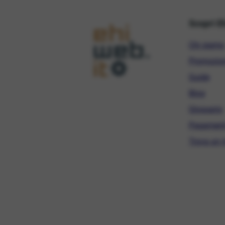
Scopri E
Chi siamo
Promozio
Guide
Blog
Glossario
Pagament
Trova un r