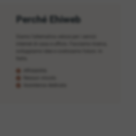
Perché Ehiweb
Siamo l'alternativa veloce per i servizi
internet di casa e ufficio. Facciamo ricerca,
sviluppiamo idee e costruiamo futuro. In
Italia.
Affidabilità
Nessun vincolo
Assistenza dedicata