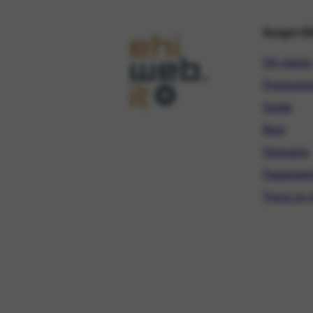
Scopri E
Chi siamo
Promozio
Guide
Blog
Glossario
Pagament
Trova un r