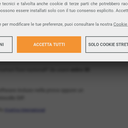
ia VoIP che permette di
telefonare via
 tecnici e talvolta anche cookie di terze parti che potrebbero racco
 possono essere installati solo con il tuo consenso esplicito. Accet
rovincia di Foggia e nella tua città: Vico del
 per modificare le tue preferenze, puoi consultare la nostra
Cookie 
x Free
, un numero telefonico gratis della tua
NI
ACCETTA TUTTI
SOLO COOKIE STRE
VoIP gratis e senza impegno
: basta avere
operatore.
Maggiori 
 numeri fissi nazionali* da usare
entro 30
Maggiori 
software incluso nella prova oppure un
ocollo SIP.
ffa
VivaVox International