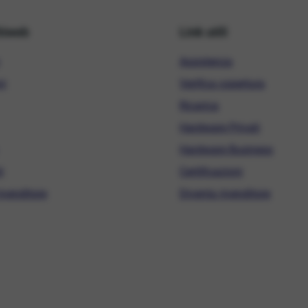
hiweb
Link utili
Assistenza
ni
Verifica copertura
Ricarica
Hardware Privati
Hardware Business
i
Certificazioni
ivenditore
Diventa rivenditore