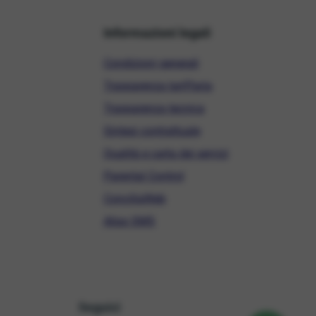
Informazioni legali
Condizioni generali
Trasparenza tariffaria
Trasparenza tecnica
Sintesi contrattuale
Qualità e carta dei servizi
Parental Control
ConciliaWeb
Alias SMS
Seguici