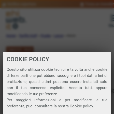
Verifica copertura
Trova un rivendit
Me
Home
»
Tariffe VoIP
»
Puglia
»
Lecce
»
Alezio
TARIFFE VOIP
COOKIE POLICY
VoIP Alezio
Questo sito utilizza cookie tecnici e talvolta anche cookie
di terze parti che potrebbero raccogliere i tuoi dati a fini di
Telefonia VoIP Alezio (Lecce): chiama
profilazione; questi ultimi possono essere installati solo
con il tuo consenso esplicito. Accetta tutti, oppure
qualsiasi numero di telefono e risparmi
modificando le tue preferenze.
con VivaVox.
Per maggiori informazioni e per modificare le tue
preferenze, puoi consultare la nostra
Cookie policy.
VivaVox è il nostro servizio di telefonia VoIP che