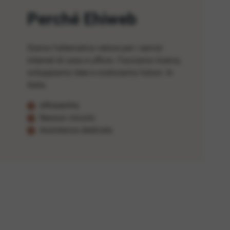
Perché Ehiweb
Siamo l'alternativa veloce per i servizi
internet di casa e ufficio. Facciamo ricerca,
sviluppiamo idee e costruiamo futuro. In
Italia.
Affidabilità
Nessun vincolo
Assistenza dedicata