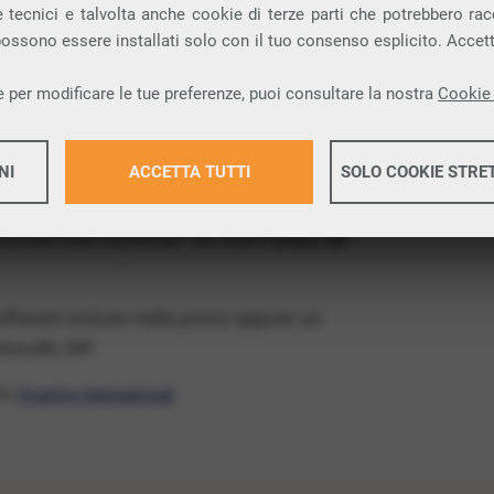
ia VoIP che permette di
telefonare via
 tecnici e talvolta anche cookie di terze parti che potrebbero racco
 possono essere installati solo con il tuo consenso esplicito. Accet
rovincia di Lecce e nella tua città: Alliste.
 per modificare le tue preferenze, puoi consultare la nostra
Cookie 
x Free
, un numero telefonico gratis della tua
s e senza impegno
: basta avere una linea
NI
ACCETTA TUTTI
SOLO COOKIE STRE
 numeri fissi nazionali* da usare
entro 30
Maggiori 
software incluso nella prova oppure un
Maggiori 
ocollo SIP.
ffa
VivaVox International