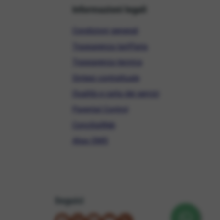
Informazioni legali
Condizioni generali
Trasparenza tariffaria
Trasparenza tecnica
Sintesi contrattuale
Qualità e carta dei servizi
Parental Control
ConciliaWeb
Alias SMS
Seguici