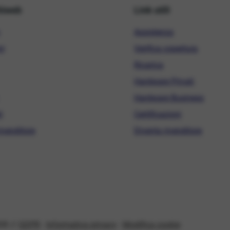
hiweb
Link utili
Assistenza
ni
Verifica copertura
Ricarica
Hardware Privati
Hardware Business
i
Certificazioni
ivenditore
Diventa rivenditore
08 //
GDPR
-
Informativa privacy
-
Modifica cookie