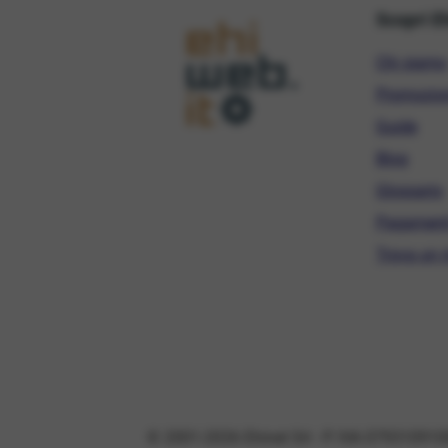
Scopri E
Chi siamo
Promozio
Guide
Blog
Glossario
Pagament
Trova un r
© 2001-2026 Ehinet Srl - P. IVA 079310910