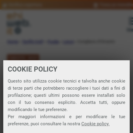
Verifica copertura
Trova un rivendit
Me
Home
»
Tariffe VoIP
»
Puglia
»
Lecce
»
Corigliano d’Otranto
TARIFFE VOIP
COOKIE POLICY
VoIP Corigliano
Questo sito utilizza cookie tecnici e talvolta anche cookie
d’Otranto
di terze parti che potrebbero raccogliere i tuoi dati a fini di
profilazione; questi ultimi possono essere installati solo
con il tuo consenso esplicito. Accetta tutti, oppure
Telefonia VoIP Corigliano d’Otranto
modificando le tue preferenze.
Per maggiori informazioni e per modificare le tue
(Lecce): chiama qualsiasi numero di
preferenze, puoi consultare la nostra
Cookie policy.
telefono e risparmia con VivaVox.