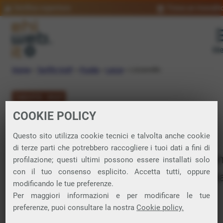
Verifica copertura
Trova un rivendit
Me
Home
»
Tariffe VoIP
»
Puglia
»
Lecce
»
Lizzanello
TARIFFE VOIP
COOKIE POLICY
VoIP Lizzanello
Questo sito utilizza cookie tecnici e talvolta anche cookie
di terze parti che potrebbero raccogliere i tuoi dati a fini di
Telefonia VoIP Lizzanello (Lecce): chi
profilazione; questi ultimi possono essere installati solo
con il tuo consenso esplicito. Accetta tutti, oppure
qualsiasi numero di telefono e risparmi
modificando le tue preferenze.
con VivaVox.
Per maggiori informazioni e per modificare le tue
preferenze, puoi consultare la nostra
Cookie policy.
VivaVox è il nostro servizio di telefonia VoIP che