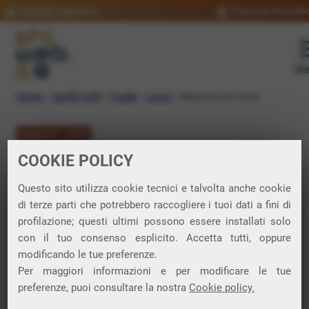
Verifica copertura
Trova un rivendit
Me
Home
»
Tariffe VoIP
»
Puglia
»
Lecce
»
Minervino di Lecce
TARIFFE VOIP
COOKIE POLICY
VoIP Minervino di
Questo sito utilizza cookie tecnici e talvolta anche cookie
Lecce
di terze parti che potrebbero raccogliere i tuoi dati a fini di
profilazione; questi ultimi possono essere installati solo
con il tuo consenso esplicito. Accetta tutti, oppure
Telefonia VoIP Minervino di Lecce
modificando le tue preferenze.
Per maggiori informazioni e per modificare le tue
(Lecce): chiama qualsiasi numero di
preferenze, puoi consultare la nostra
Cookie policy.
telefono e risparmia con VivaVox.