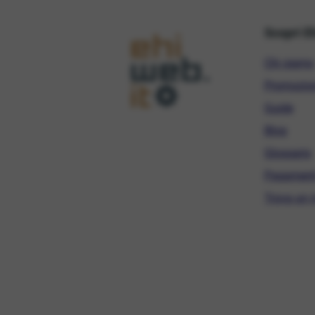
Scopri E
Chi siamo
Promozio
Guide
Blog
Glossario
Pagament
Trova un r