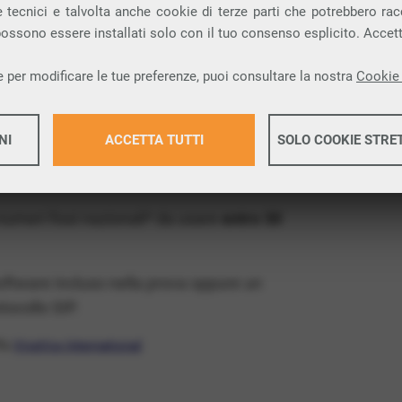
ia VoIP che permette di
telefonare via
 tecnici e talvolta anche cookie di terze parti che potrebbero racco
 possono essere installati solo con il tuo consenso esplicito. Accet
provincia di Lecce e nella tua città: Monteroni
 per modificare le tue preferenze, puoi consultare la nostra
Cookie 
x Free
, un numero telefonico gratis della tua
NI
ACCETTA TUTTI
SOLO COOKIE STRE
il VoIP gratis e senza impegno
: basta avere
operatore.
Maggiori 
 numeri fissi nazionali* da usare
entro 30
Maggiori 
software incluso nella prova oppure un
ocollo SIP.
ffa
VivaVox International