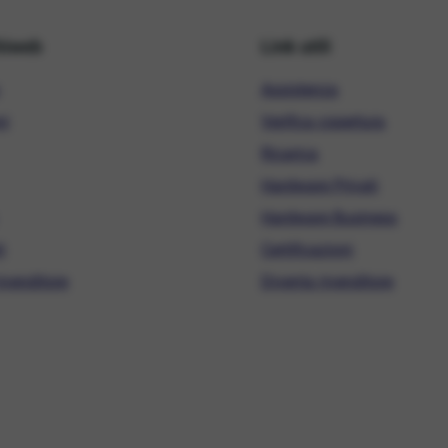
hiweb
Link utili
Assistenza
ni
Verifica copertura
Ricarica
Hardware Privati
Hardware Business
i
Certificazioni
ivenditore
Diventa rivenditore