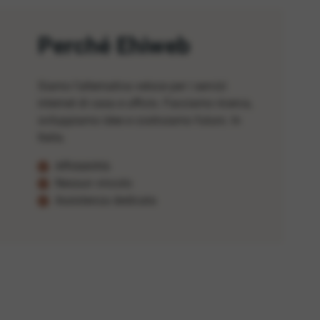
Perché Ehiweb
Siamo l'alternativa veloce per i servizi
internet di casa e ufficio. Facciamo ricerca,
sviluppiamo idee e costruiamo futuro. In
Italia.
Affidabilità
Nessun vincolo
Assistenza dedicata