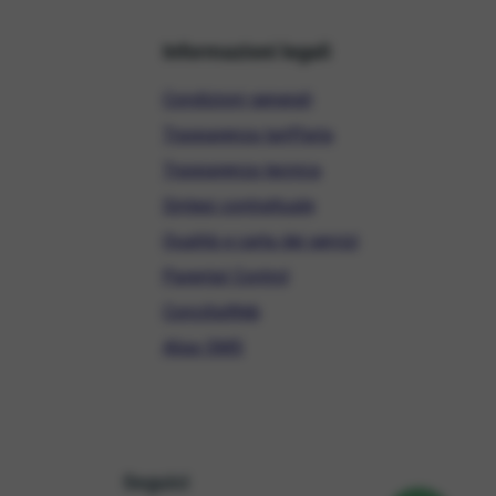
Informazioni legali
Condizioni generali
Trasparenza tariffaria
Trasparenza tecnica
Sintesi contrattuale
Qualità e carta dei servizi
Parental Control
ConciliaWeb
Alias SMS
Seguici