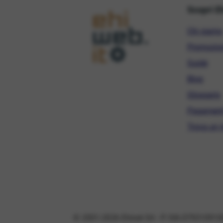
Scopri E
Chi siamo
Promozio
Guide
Blog
Glossario
Pagament
Trova un r
© 2001-2026 Ehinet Srl - P. IVA 079310910