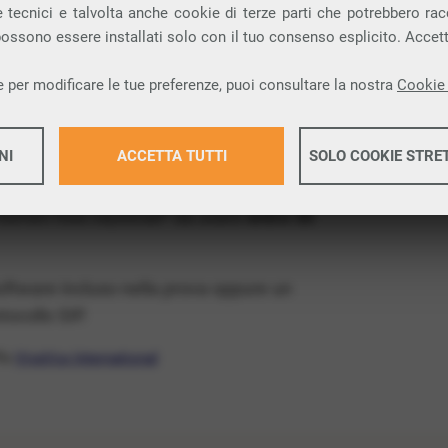
ia VoIP che permette di
telefonare via
 tecnici e talvolta anche cookie di terze parti che potrebbero racco
 possono essere installati solo con il tuo consenso esplicito. Accet
provincia di Lecce e nella tua città: Ruffano.
 per modificare le tue preferenze, puoi consultare la nostra
Cookie 
x Free
, un numero telefonico gratis della tua
tis e senza impegno
: basta avere una linea
NI
ACCETTA TUTTI
SOLO COOKIE STRE
 numeri fissi nazionali* da usare
entro 30
Maggiori 
software incluso nella prova oppure un
Maggiori 
ocollo SIP.
ffa
VivaVox International