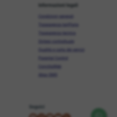
Informazioni legali
Condizioni generali
Trasparenza tariffaria
Trasparenza tecnica
Sintesi contrattuale
Qualità e carta dei servizi
Parental Control
ConciliaWeb
Alias SMS
Seguici