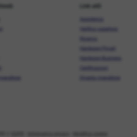
hiweb
Link utili
Assistenza
ni
Verifica copertura
Ricarica
Hardware Privati
Hardware Business
i
Certificazioni
ivenditore
Diventa rivenditore
08 //
GDPR
-
Informativa privacy
-
Modifica cookie