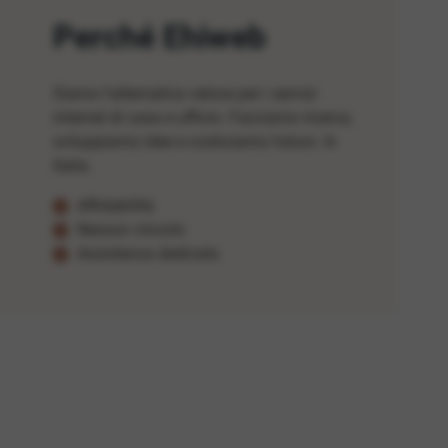
Perché Ehiweb
Siamo l'alternativa veloce per i servizi
internet di casa e ufficio. Facciamo ricerca,
sviluppiamo idee e costruiamo futuro. In
Italia.
Affidabilità
Nessun vincolo
Assistenza dedicata