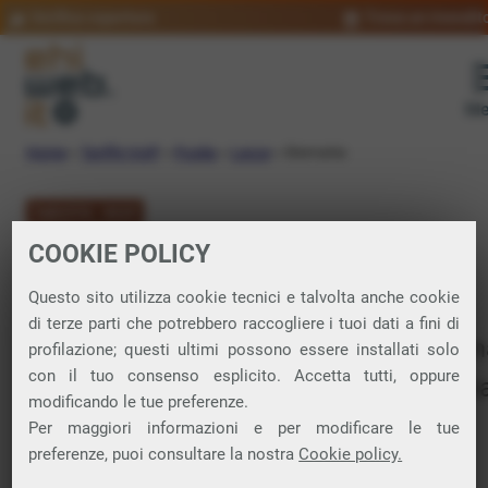
Verifica copertura
Trova un rivendit
Me
Home
»
Tariffe VoIP
»
Puglia
»
Lecce
»
Sternatia
TARIFFE VOIP
COOKIE POLICY
VoIP Sternatia
Questo sito utilizza cookie tecnici e talvolta anche cookie
di terze parti che potrebbero raccogliere i tuoi dati a fini di
Telefonia VoIP Sternatia (Lecce): chia
profilazione; questi ultimi possono essere installati solo
con il tuo consenso esplicito. Accetta tutti, oppure
qualsiasi numero di telefono e risparmi
modificando le tue preferenze.
con VivaVox.
Per maggiori informazioni e per modificare le tue
preferenze, puoi consultare la nostra
Cookie policy.
VivaVox è il nostro servizio di telefonia VoIP che