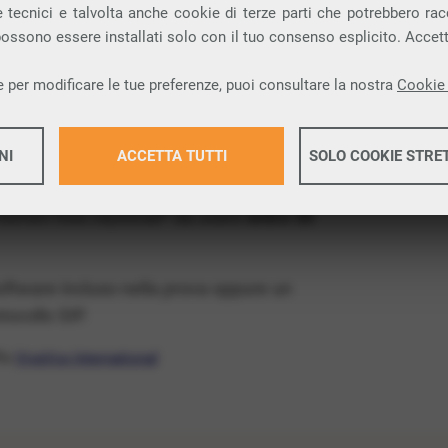
ia VoIP che permette di
telefonare via
 tecnici e talvolta anche cookie di terze parti che potrebbero racco
 possono essere installati solo con il tuo consenso esplicito. Accet
provincia di Lecce e nella tua città: Taviano.
 per modificare le tue preferenze, puoi consultare la nostra
Cookie 
x Free
, un numero telefonico gratis della tua
tis e senza impegno
: basta avere una linea
NI
ACCETTA TUTTI
SOLO COOKIE STRE
 numeri fissi nazionali* da usare
entro 30
Maggiori 
software incluso nella prova oppure un
Maggiori 
ocollo SIP.
ffa
VivaVox International