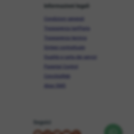
Informazioni legali
Condizioni generali
Trasparenza tariffaria
Trasparenza tecnica
Sintesi contrattuale
Qualità e carta dei servizi
Parental Control
ConciliaWeb
Alias SMS
Seguici