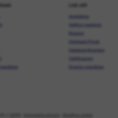
hiweb
Link utili
Assistenza
ni
Verifica copertura
Ricarica
Hardware Privati
Hardware Business
i
Certificazioni
ivenditore
Diventa rivenditore
08 //
GDPR
-
Informativa privacy
-
Modifica cookie