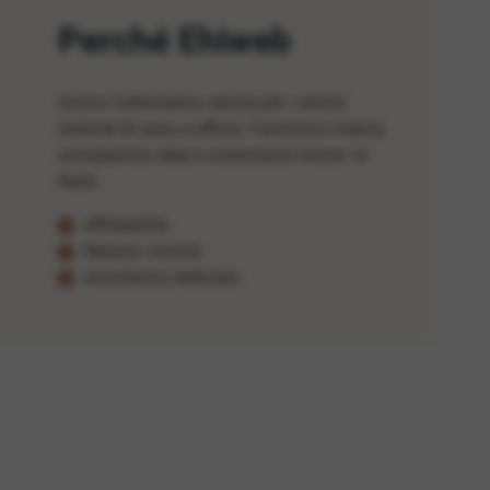
Perché Ehiweb
Siamo l'alternativa veloce per i servizi
internet di casa e ufficio. Facciamo ricerca,
sviluppiamo idee e costruiamo futuro. In
Italia.
Affidabilità
Nessun vincolo
Assistenza dedicata