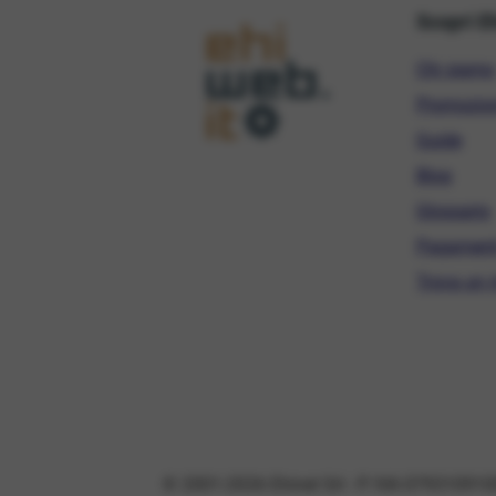
Scopri E
Chi siamo
Promozio
Guide
Blog
Glossario
Pagament
Trova un r
© 2001-2026 Ehinet Srl - P. IVA 079310910