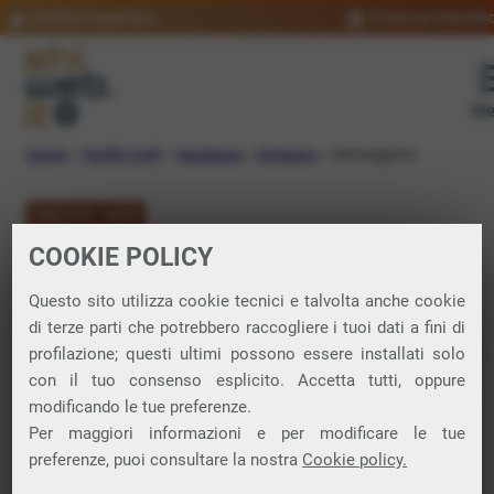
Verifica copertura
Trova un rivendit
Me
Home
»
Tariffe VoIP
»
Sardegna
»
Oristano
»
Siamaggiore
TARIFFE VOIP
COOKIE POLICY
VoIP Siamaggiore
Questo sito utilizza cookie tecnici e talvolta anche cookie
di terze parti che potrebbero raccogliere i tuoi dati a fini di
Telefonia VoIP Siamaggiore (Oristano):
profilazione; questi ultimi possono essere installati solo
con il tuo consenso esplicito. Accetta tutti, oppure
chiama qualsiasi numero di telefono e
modificando le tue preferenze.
risparmia con VivaVox.
Per maggiori informazioni e per modificare le tue
preferenze, puoi consultare la nostra
Cookie policy.
VivaVox è il nostro servizio di telefonia VoIP che