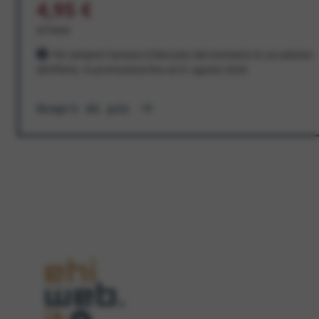
4,95 €
al mese
Per sempre! Il prezzo è bloccato dal momento in cui aderisci
all'offerta. In promozione fino al 31 agosto 2026
Scopri di più