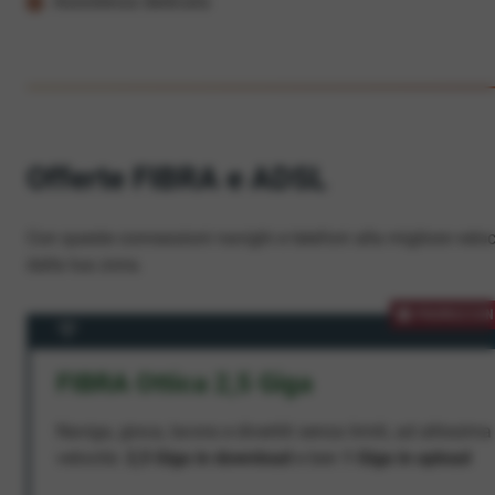
Assistenza dedicata
Offerte FIBRA e ADSL
Con queste connessioni navighi e telefoni alla migliore veloc
dalla tua zona.
PROMOZION
FIBRA Ottica 2,5 Giga
Naviga, gioca, lavora e divertiti senza limiti, ad altissima
velocità:
2,5 Giga in download
e ben
1 Giga in upload