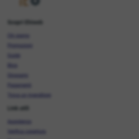
Scopri Ehiweb
Chi siamo
Promozioni
Guide
Blog
Glossario
Pagamenti
Trova un rivenditore
Link utili
Assistenza
Verifica copertura