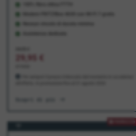
100% fibra ottica FTTH
Modem FRITZ!Box 4630 con Wi-Fi 7 gratis
Nessun vincolo di durata minima
Assistenza dedicata
34,95 €
29,95 €
al mese
Per sempre! Il prezzo è bloccato dal momento in cui aderisci
all'offerta. In promozione fino al 31 agosto 2026
Scopri di più
PROMOZION