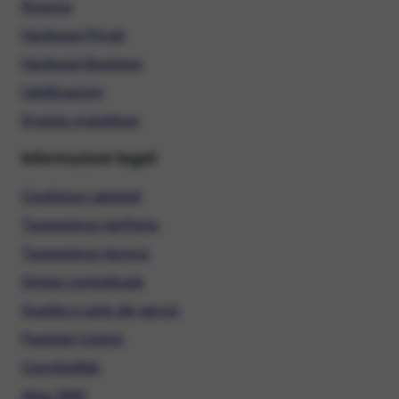
Ricarica
Hardware Privati
Hardware Business
Certificazioni
Diventa rivenditore
Informazioni legali
Condizioni generali
Trasparenza tariffaria
Trasparenza tecnica
Sintesi contrattuale
Qualità e carta dei servizi
Parental Control
ConciliaWeb
Alias SMS