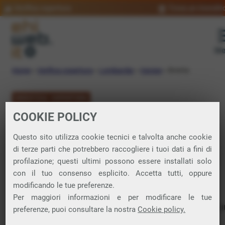
Verifica copertura
Trova un rivendit
Me
Home
»
Verifica copertura
»
Lombardia
»
Varese
»
Brenta
VERIFICA COPERTURA
COOKIE POLICY
FIBRA a Brenta
Questo sito utilizza cookie tecnici e talvolta anche cookie
di terze parti che potrebbero raccogliere i tuoi dati a fini di
Verifica la copertura di Fibra Ottica nel
profilazione; questi ultimi possono essere installati solo
con il tuo consenso esplicito. Accetta tutti, oppure
comune di Brenta
modificando le tue preferenze.
Per maggiori informazioni e per modificare le tue
In questa pagina puoi verificare dove si può attivare 
preferenze, puoi consultare la nostra
Cookie policy.
connessione internet FIBRA nella città di Brenta in