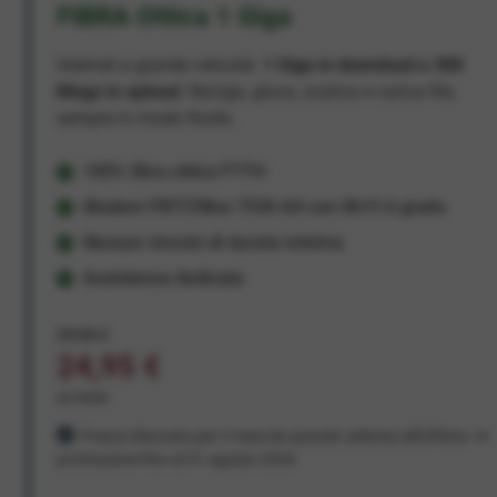
FIBRA Ottica 1 Giga
Internet a grande velocità:
1 Giga in download e 300
Mega in upload
. Naviga, gioca, scarica e carica file,
sempre in modo fluido.
100% fibra ottica FTTH
Modem FRITZ!Box 7530 AX con Wi-Fi 6 gratis
Nessun vincolo di durata minima
Assistenza dedicata
29,95 €
24,95 €
al mese
Prezzo bloccato per 3 mesi da quando aderisci all'offerta. In
promozione fino al 31 agosto 2026