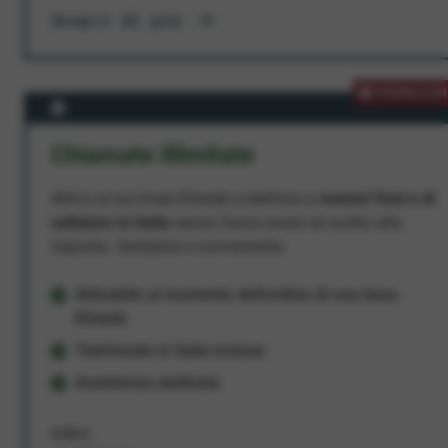
Scopri di più
PROMOZION
Chiamate Illimitate
Attiva la tua linea Ehiweb e telefona a
numeri fissi e di
cellulare in Italia
senza fasce orarie né scatto alla
risposta. Semplice e conveniente.
Attivabile al momento dell'ordine di una linea
Ehiweb
Telefonate in Italia incluse
Assistenza dedicata
9,95 €