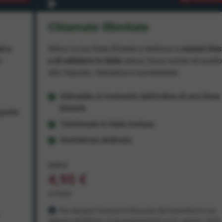
Chiamate Illimitate
ad e
Attiva la tua linea Ehiweb e telefona a
numeri fiss
e
e di cellulare in Italia
senza fasce orarie né scatt
alla risposta. Semplice e conveniente.
Attivabile al momento dell'ordine di una linea
Ehiweb
ratis
Telefonate in Italia incluse
Assistenza dedicata
9,95 €
4,95 €
al mese
Per sempre! Il prezzo è bloccato dal momento in cui
aderisci all'offerta. In promozione fino al 31 agosto 2026