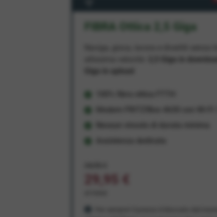
FIBRA Ottica 2,5 Giga
Naviga, gioca, lavora e divertiti senza li
altissima velocità:
2,5 Giga in downlo
Giga in upload
100% fibra ottica FTTH
Modem FRITZ!Box 4630 con Wi-Fi 7
Nessun vincolo di durata minima
Assistenza dedicata
34,95 €
29,95 €
al mese
Per sempre! Il prezzo è bloccato dal mom