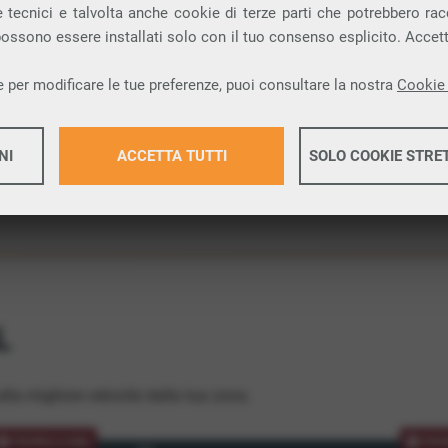
 tecnici e talvolta anche cookie di terze parti che potrebbero racco
ione.
 possono essere installati solo con il tuo consenso esplicito. Accet
 per modificare le tue preferenze, puoi consultare la nostra
Cookie 
NI
ACCETTA TUTTI
SOLO COOKIE STRE
Maggiori 
Maggiori 
L
lla migliore velocità dalla tua zona.
PROMOZIONE
PRO