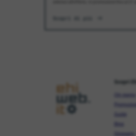
aderisci all'offerta. In promozione fino al 3
Scopri di più
Scopri E
Chi siamo
Promozio
Guide
Blog
Glossario