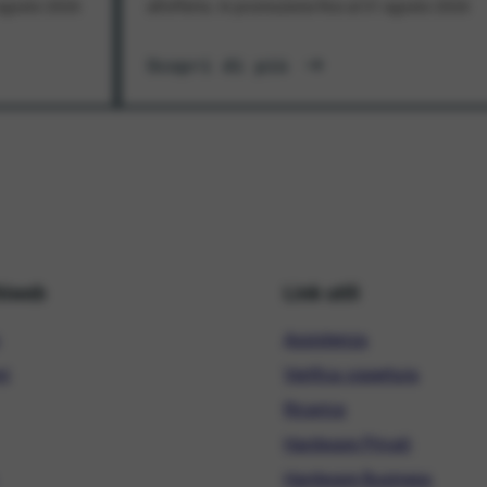
1 agosto 2026
all'offerta. In promozione fino al 31 agosto 2026
Scopri di più
hiweb
Link utili
Assistenza
ni
Verifica copertura
Ricarica
Hardware Privati
Hardware Business