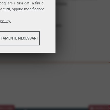
gliere i tuoi dati a fini di
costruiamo futuro. In Italia.
ta tutti, oppure modificando
Affidabilità
Nessun vincolo
policy.
Assistenza dedicata
TTAMENTE NECESSARI
informazioni
informazioni
MOZIONE
PROMOZIO