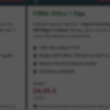
FIBRA Ottica 1 Giga
miti, ad
Internet a grande velocità:
1 Giga in downlo
ad
e ben
1
300 Mega in upload
. Naviga, gioca, scarica 
carica file, sempre in modo fluido.
100% fibra ottica FTTH
 gratis
Modem FRITZ!Box 7530 AX con Wi-Fi 6 g
Nessun vincolo di durata minima
Assistenza dedicata
29,95 €
24,95 €
al mese
ento in cui
Prezzo bloccato per 3 mesi da quando aderisci