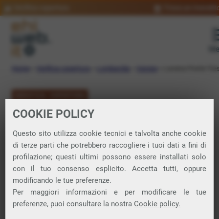
Verifica copertura
Trova un rivendit
Me
Home
»
Verifica copertura
»
Lombardia
»
Varese
»
Lavena Ponte Tre
VERIFICA COPERTURA
COOKIE POLICY
FIBRA a Lavena
Questo sito utilizza cookie tecnici e talvolta anche cookie
Ponte Tresa
di terze parti che potrebbero raccogliere i tuoi dati a fini di
profilazione; questi ultimi possono essere installati solo
con il tuo consenso esplicito. Accetta tutti, oppure
Verifica la copertura di Fibra Ottica nel
modificando le tue preferenze.
Per maggiori informazioni e per modificare le tue
comune di Lavena Ponte Tresa
preferenze, puoi consultare la nostra
Cookie policy.