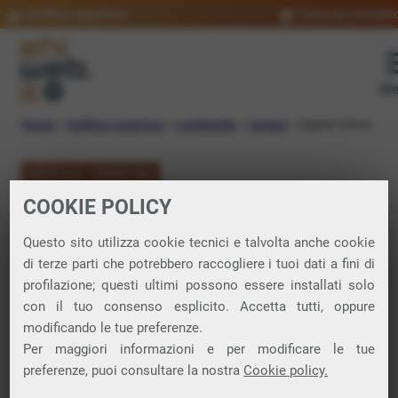
Verifica copertura
Trova un rivendit
Me
Home
»
Verifica copertura
»
Lombardia
»
Varese
»
Olgiate Olona
VERIFICA COPERTURA
COOKIE POLICY
FIBRA a Olgiate
Questo sito utilizza cookie tecnici e talvolta anche cookie
Olona
di terze parti che potrebbero raccogliere i tuoi dati a fini di
profilazione; questi ultimi possono essere installati solo
con il tuo consenso esplicito. Accetta tutti, oppure
Verifica la copertura di Fibra Ottica nel
modificando le tue preferenze.
Per maggiori informazioni e per modificare le tue
comune di Olgiate Olona
preferenze, puoi consultare la nostra
Cookie policy.