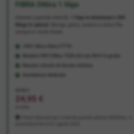
FIBRA Ottica 1 Giga
Internet a grande velocità:
1 Giga in download e 300
Mega in upload
. Naviga, gioca, scarica e carica file,
sempre in modo fluido.
100% fibra ottica FTTH
Modem FRITZ!Box 7530 AX con Wi-Fi 6 gratis
Nessun vincolo di durata minima
Assistenza dedicata
29,95 €
24,95 €
al mese
Prezzo bloccato per 3 mesi da quando aderisci all'offerta. In
promozione fino al 31 agosto 2026