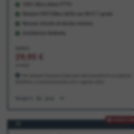
100% fibra ottica FTTH
Modem FRITZ!Box 4630 con Wi-Fi 7 gratis
Nessun vincolo di durata minima
Assistenza dedicata
34,95 €
29,95 €
al mese
Per sempre! Il prezzo è bloccato dal momento in cui aderisci
all'offerta. In promozione fino al 31 agosto 2026
Scopri di più
PROMOZION