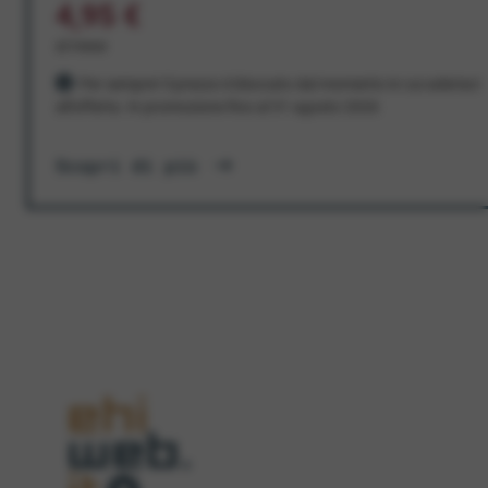
4,95 €
al mese
Per sempre! Il prezzo è bloccato dal momento in cui aderisci
all'offerta. In promozione fino al 31 agosto 2026
Scopri di più