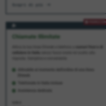
Scopri di più
PROMOZION
Chiamate Illimitate
Attiva la tua linea Ehiweb e telefona a
numeri fissi e di
cellulare in Italia
senza fasce orarie né scatto alla
risposta. Semplice e conveniente.
Attivabile al momento dell'ordine di una linea
Ehiweb
Telefonate in Italia incluse
Assistenza dedicata
9,95 €