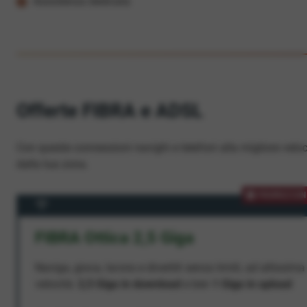
Assistenza dedicata
Offerte FIBRA e ADSL
Con queste connessioni navighi e telefoni alla migliore veloc
dalla tua zona.
PROMOZION
FIBRA Ottica 2,5 Giga
Naviga, gioca, lavora e divertiti senza limiti, ad altissima
velocità:
2,5 Giga in download
e ben
1 Giga in upload