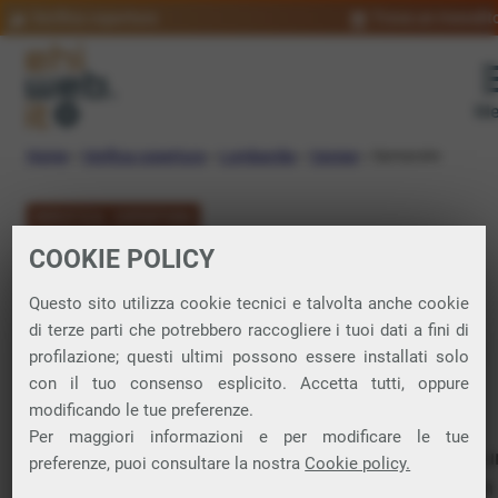
Verifica copertura
Trova un rivendit
Me
Home
»
Verifica copertura
»
Lombardia
»
Varese
»
Samarate
VERIFICA COPERTURA
COOKIE POLICY
FIBRA a Samarate
Questo sito utilizza cookie tecnici e talvolta anche cookie
di terze parti che potrebbero raccogliere i tuoi dati a fini di
Verifica la copertura di Fibra Ottica nel
profilazione; questi ultimi possono essere installati solo
con il tuo consenso esplicito. Accetta tutti, oppure
comune di Samarate
modificando le tue preferenze.
Per maggiori informazioni e per modificare le tue
In questa pagina puoi verificare dove si può attivare 
preferenze, puoi consultare la nostra
Cookie policy.
connessione internet FIBRA nella città di Samarate in