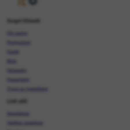
Scopri Ehiweb
Chi siamo
Promozioni
Guide
Blog
Glossario
Pagamenti
Trova un rivenditore
Link utili
Assistenza
Verifica copertura