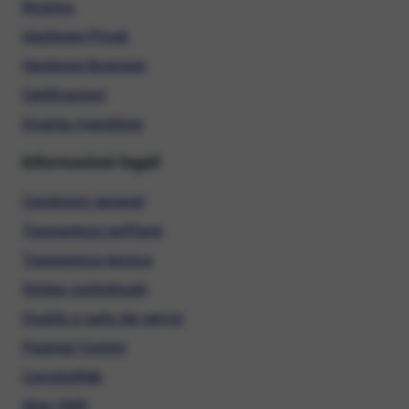
Ricarica
Hardware Privati
Hardware Business
Certificazioni
Diventa rivenditore
Informazioni legali
Condizioni generali
Trasparenza tariffaria
Trasparenza tecnica
Sintesi contrattuale
Qualità e carta dei servizi
Parental Control
ConciliaWeb
Alias SMS